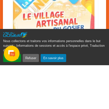
Nous collectons et traitons vos informations personnelles dans le but
suivant :
Informations de sessions et accès à l'espace privé, Traduction
des pages
.
‹
›
Accepter
Refuser
En savoir plus
Vakans O Gozyé : le village
artisanal du Gosier
5 août
PDF - 1.2 Mio