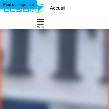
Menu principal
Contenu principal
Pied de page
Accueil
MENU