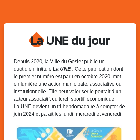
l’AJSF
Local de l’AJSF, route de la plage, Saint-Félix, Gosier
Sam. 9 août 2025
11h00 - 23h00
Village du quartier n°3 à Saint-Félix
La UNE du jour
Terrain de football de Saint-Felix, le Gosier
Du 9 au 10 août 2025
20h00 - 00h00
Kout Tanbou – “Sonjé Bewten”
PMU de Saint-Felix
Depuis 2020, la Ville du Gosier publie un
quotidien, intitulé
La UNE
. Cette publication dont
Dim. 10 août 2025
12h30 - 17h00
le premier numéro est paru en octobre 2020, met
Grillade party des Amis de Saint-Félix
en lumière une action municipale, associative ou
Espace Gros Morne, Gosier
institutionnelle. Elle peut valoriser le portrait d’un
acteur associatif, culturel, sportif, économique.
La UNE devient un tri-hebdomadaire à compter de
juin 2024 et paraît les lundi, mercredi et vendredi.