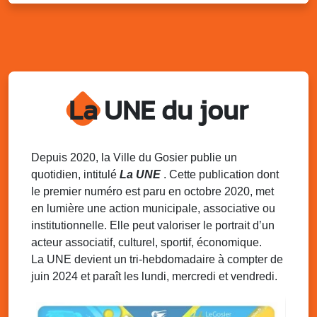
Distributions de packs / bonbonnes d’eau
sur 2 sites
Palais des Sports et de la Culture, Bas du Fort et école
Klébert Moinet, Mare-Gaillard, Le Gosier
Lun. 11 août 2025
18h30 - 21h30
Datcha Summer Sport : Beach soccer
La UNE du jour
Plage de la Datcha, bourg du Gosier
Mar. 12 août 2025
07h00 - 10h00
Opération coup de poing “Clean ton
Depuis 2020, la Ville du Gosier publie un
quartier !”
quotidien, intitulé
La UNE
. Cette publication dont
Mares de Diavet et de Diagnio au Gosier
le premier numéro est paru en octobre 2020, met
en lumière une action municipale, associative ou
Mar. 12 août 2025
09h00 - 11h00
institutionnelle. Elle peut valoriser le portrait d’un
Boost ton mood ! Ateliers de sensibilisation
à la santé mentale à la prévention des
acteur associatif, culturel, sportif, économique.
addictions
La UNE devient un tri-hebdomadaire à compter de
Médiathèque Raoul Georges Nicolo, Bd Amédée Clara,
juin 2024 et paraît les lundi, mercredi et vendredi.
Le Gosier