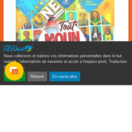
Nous collectons et traitons vos informations personnelles dans le but
suivant :
Informations de sessions et accès à l'espace privé, Traduction
des pages
.
‹
›
Accepter
Refuser
En savoir plus
Fête patronale du Gosier : Tout
moun sé moun
7 août
PDF - 1.7 Mio