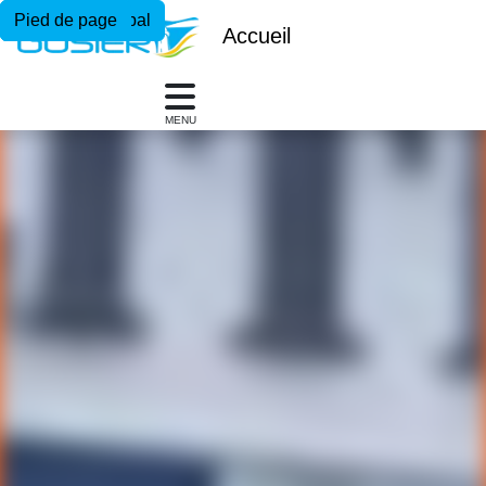
Menu principal
Contenu principal
Pied de page
Accueil
MENU