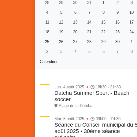
28
29
30
31
1
2
3
4
5
6
7
8
9
10
11
12
13
14
15
16
17
18
19
20
21
22
23
24
25
26
27
28
29
30
1
2
3
4
5
6
7
8
Calendrier
Lun. 4 août 2025
18h30 - 21h30
Datcha Summer Sport - Beach
soccer
Retour en images sur
Vakans O Gozyé animations
Plage de la Datcha
du samedi 18 juillet : Partir
en livre, fête du conseil de
Vaka
Mar. 5 août 2025
09h00 - 11h30
Séance du Conseil municipal du 
quartier n°3, Gosier beach
mon p
août 2025 • 30ème séance
summer volley