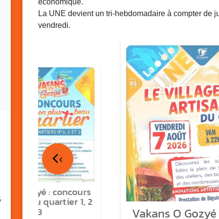
économique.
La UNE devient un tri-hebdomadaire à compter de juin
vendredi.
‹
ns o Gozyé : concours
5
lus beau quartier 1, 2
Vakans O Gozyé :
& 3