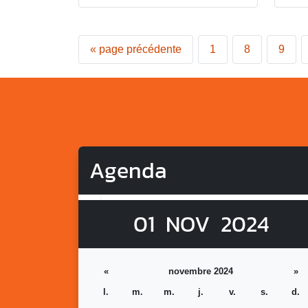
«
page précédente
1
8
9
Agenda
01
NOV
2024
«
novembre 2024
»
l.
m.
m.
j.
v.
s.
d.