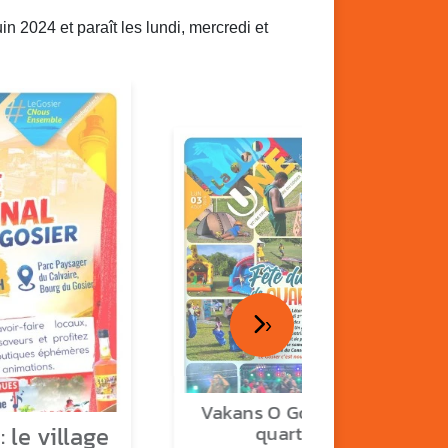
 2024 et paraît les lundi, mercredi et
›
Vakans O Gozyé : fête de
 le village
quartier n°2