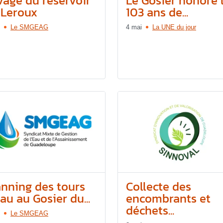
vage du reservoir
Le Gosier honore 
 Leroux
103 ans de...
Le SMGEAG
4 mai
La UNE du jour
anning des tours
Collecte des
au au Gosier du...
encombrants et
déchets...
Le SMGEAG