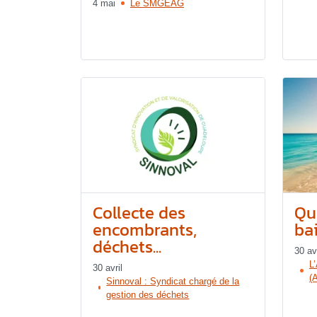
4 mai
Le SMGEAG
Collecte des
Qu
encombrants,
ba
déchets...
30 avr
L
30 avril
(
Sinnoval : Syndicat chargé de la
gestion des déchets