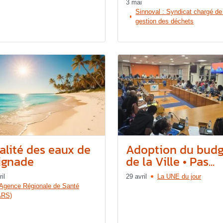
3 mai
Sinnoval : Syndicat chargé de
gestion des déchets
alité des eaux de
Adoption du budg
ignade
de la Ville • Pas...
il
29 avril
La UNE du jour
’Agence Régionale de Santé
ARS)