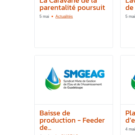
La Caravane de la
La
parentalité poursuit
de
5 mai
Actualités
5 mai
Baisse de
Pl
production - Feeder
d’e
de...
4 mai