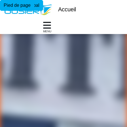
Menu principal
Contenu principal
Pied de page
Accueil
MENU