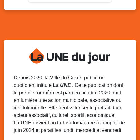
Sam. 9 août 2025
11h00 - 23h00
Village du quartier n°3 à Saint-Félix
Terrain de football de Saint-Felix, le Gosier
Du 9 au 10 août 2025
20h00 - 00h00
Kout Tanbou – “Sonjé Bewten”
La UNE du jour
PMU de Saint-Felix
Dim. 10 août 2025
12h30 - 17h00
Grillade party des Amis de Saint-Félix
Espace Gros Morne, Gosier
Depuis 2020, la Ville du Gosier publie un
quotidien, intitulé
La UNE
. Cette publication dont
Lun. 11 août 2025
15h00 - 18h00
le premier numéro est paru en octobre 2020, met
Distributions de packs / bonbonnes d’eau
en lumière une action municipale, associative ou
sur 2 sites
institutionnelle. Elle peut valoriser le portrait d’un
Palais des Sports et de la Culture, Bas du Fort et école
acteur associatif, culturel, sportif, économique.
Klébert Moinet, Mare-Gaillard, Le Gosier
La UNE devient un tri-hebdomadaire à compter de
juin 2024 et paraît les lundi, mercredi et vendredi.