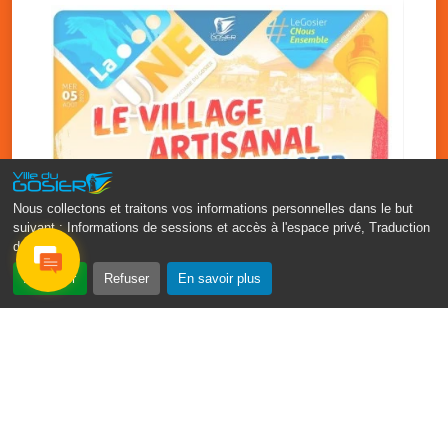
Nous collectons et traitons vos informations personnelles dans le but
suivant :
Informations de sessions et accès à l'espace privé, Traduction
des pages
.
‹
›
Accepter
Refuser
En savoir plus
Vakans O Gozyé : le village
artisanal du Gosier