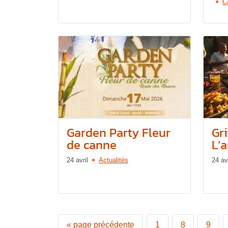
C
Garden Party Fleur
Gr
de canne
L’
24 avril
Actualités
24 avr
«
page précédente
1
8
9