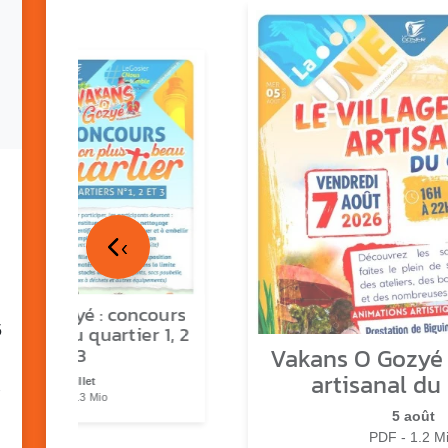
‹
ns o Gozyé : concours
5
lus beau quartier 1, 2
Vakans O Gozyé :
& 3
artisanal du
17 juillet
PDF - 1.3 Mio
5 août
PDF - 1.2 M