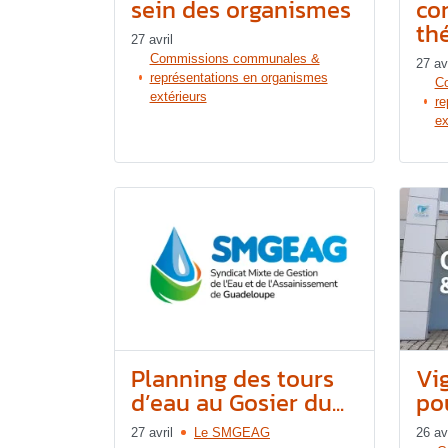
sein des organismes
co
th
27 avril
Commissions communales &
27 avr
représentations en organismes
C
extérieurs
re
ex
Planning des tours
Vi
d’eau au Gosier du...
pou
27 avril
Le SMGEAG
26 avr