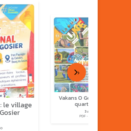
›
Vakans O Gozyé : fête de
 le village
quartier n°2
 Gosier
3 août
PDF - 2.3 Mio
io