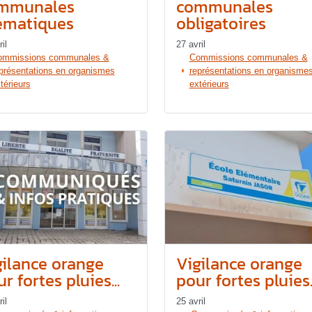
mmunales
communales
ématiques
obligatoires
il
27 avril
ommissions communales &
Commissions communales &
présentations en organismes
représentations en organisme
térieurs
extérieurs
gilance orange
Vigilance orange
r fortes pluies...
pour fortes pluies..
il
25 avril