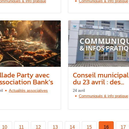
ommuniqués & info pratique
Communiqués & info pratique
illade Party avec
Conseil municipal
association Bank’s
du 23 avril : des...
il
Actualités associatives
24 avril
Communiqués & info pratique
10
11
12
13
14
15
16
17