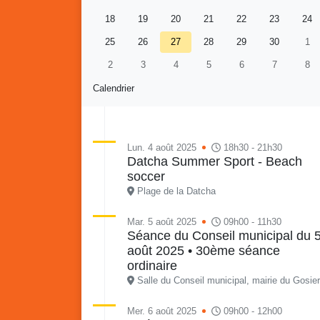
18
19
20
21
22
23
24
25
26
27
28
29
30
1
2
3
4
5
6
7
8
Calendrier
Lun. 4 août 2025
18h30 - 21h30
Datcha Summer Sport - Beach
soccer
Retour en images sur
Vakans O Gozyé animations
Plage de la Datcha
du samedi 18 juillet : Partir
en livre, fête du conseil de
Vaka
Mar. 5 août 2025
09h00 - 11h30
Séance du Conseil municipal du 
quartier n°3, Gosier beach
mon p
août 2025 • 30ème séance
summer volley
ordinaire
23 juillet
Salle du Conseil municipal, mairie du Gosier
PDF - 5.1 Mio
Mer. 6 août 2025
09h00 - 12h00