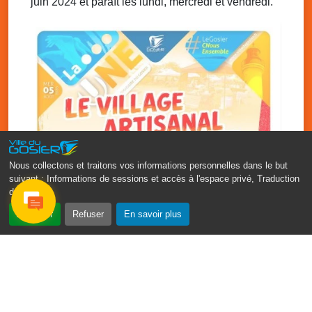
juin 2024 et paraît les lundi, mercredi et vendredi.
Randonnée Pédestre – Trace INRA / Bras-
David avec l’association Pointe de la
Verdure
Stade de Montauban, le Gosier
Mer. 26 novembre 2025
08h00 - 13h00
Bus France Services, à votre service
Grand-Bois à coté du local associatif, Le Gosier
Nous collectons et traitons vos informations personnelles dans le but
suivant :
Informations de sessions et accès à l'espace privé, Traduction
des pages
.
‹
›
Accepter
Refuser
En savoir plus
Vakans O Gozyé : le village