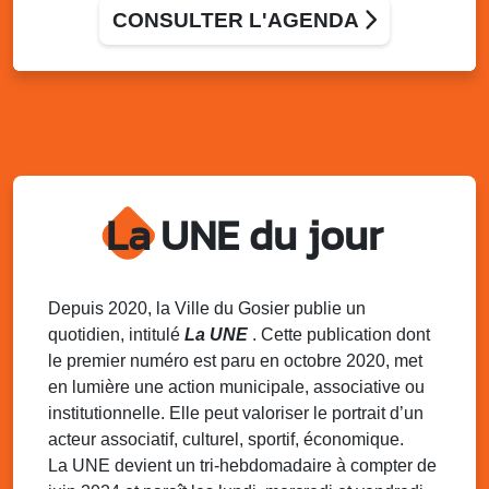
ordinaire
CONSULTER L'AGENDA
Salle du Conseil municipal, mairie du Gosier
Ven. 14 novembre 2025
09h30 - 11h00
Atelier café des parents - Communiquons
en familles : des mots pour créer du lien
RPE LAEP de Montauban – Rue de l’Atlantique ( Crèche
de Montauban)
Mer. 19 novembre 2025
14h00 - 16h00
La UNE du jour
Atelier : Le livre véritable lien entre parent
et enfant
Allée Louis Delgrès Quartier de Mangot (Crèche de
Mangot)
Depuis 2020, la Ville du Gosier publie un
quotidien, intitulé
La UNE
. Cette publication dont
Sam. 22 novembre 2025
08h00 - 13h00
le premier numéro est paru en octobre 2020, met
La déchèterie mobile du SINNOVAL
en lumière une action municipale, associative ou
s’installe au Gosier
institutionnelle. Elle peut valoriser le portrait d’un
Parking du Palais des Sports et de la Culture, Bas-du-
Fort, Le Gosier
acteur associatif, culturel, sportif, économique.
La UNE devient un tri-hebdomadaire à compter de
Dim. 23 novembre 2025
06h15 - 16h00