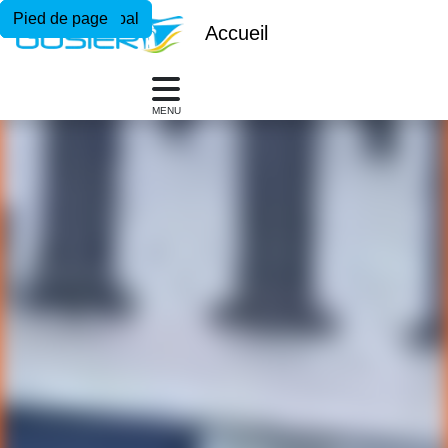
Menu principal
Contenu principal
Pied de page
Accueil
MENU