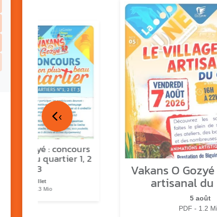
‹
ns o Gozyé : concours
lus beau quartier 1, 2
Vakans O Gozyé :
& 3
artisanal du
17 juillet
PDF - 1.3 Mio
5 août
PDF - 1.2 M