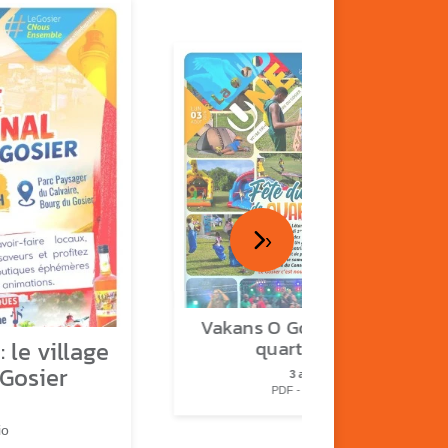
›
Vakans O Gozyé : fête de
 le village
quartier n°2
 Gosier
3 août
PDF - 2.3 Mio
io