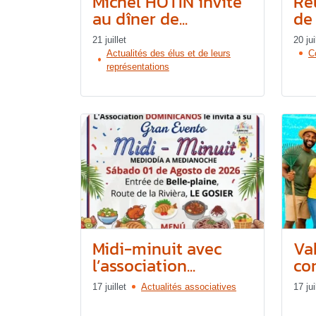
Michel HOTIN invité
Ré
au dîner de...
de 
21 juillet
20 jui
Actualités des élus et de leurs
C
représentations
Midi-minuit avec
Va
l’association...
co
17 juillet
Actualités associatives
17 jui