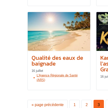
Qualité des eaux de
Ka
baignade
l’a
Gr
16 juillet
L’Agence Régionale de Santé
16 jui
(ARS)
«
page précédente
1
2
3