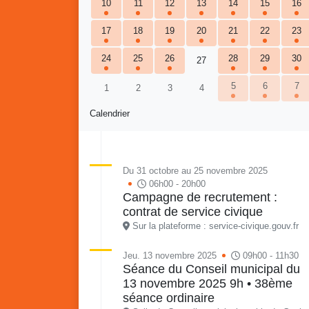
10
11
12
13
14
15
16
17
18
19
20
21
22
23
24
25
26
28
29
30
27
5
6
7
1
2
3
4
Calendrier
Retour en images sur
Du 31 octobre au 25 novembre 2025
Vakans O Gozyé animations
06h00 - 20h00
du samedi 18 juillet : Partir
Campagne de recrutement :
en livre, fête du conseil de
Vaka
contrat de service civique
quartier n°3, Gosier beach
mon p
Sur la plateforme : service-civique.gouv.fr
summer volley
Jeu. 13 novembre 2025
09h00 - 11h30
23 juillet
Séance du Conseil municipal du
PDF - 5.1 Mio
13 novembre 2025 9h • 38ème
séance ordinaire