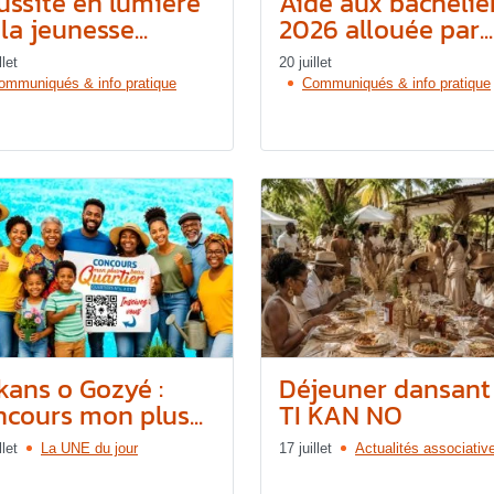
ussite en lumière
Aide aux bachelie
la jeunesse...
2026 allouée par...
llet
20 juillet
ommuniqués & info pratique
Communiqués & info pratique
kans o Gozyé :
Déjeuner dansant
ncours mon plus...
TI KAN NO
llet
La UNE du jour
17 juillet
Actualités associativ