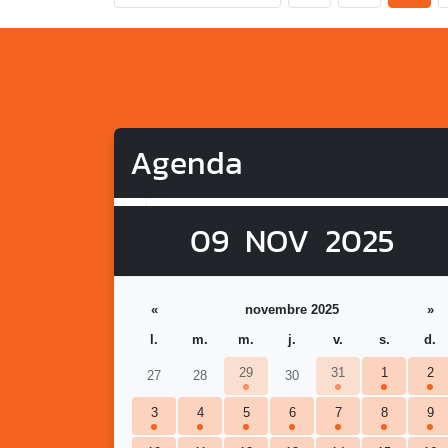
Agenda
09
NOV
2025
«
novembre 2025
»
l.
m.
m.
j.
v.
s.
d.
29
31
1
2
27
28
30
3
4
5
6
7
8
9