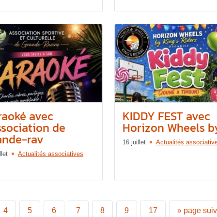
raoké avec
KIDDY FEST avec
ssociation de
Horizon Wheels by.
ande-rav
16 juillet
Actualités associativ
llet
Actualités associatives
4
5
6
7
8
9
17
»
page sui