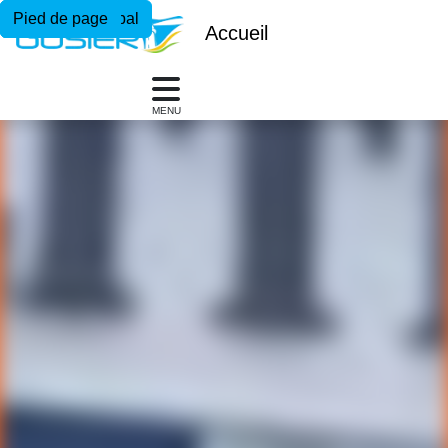
Menu principal
Contenu principal
Pied de page
Accueil
MENU