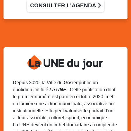
Bus France Services, à votre service
CONSULTER L'AGENDA
Grand-Bois à coté du local associatif, Le Gosier
Ven. 28 novembre 2025
16h00 - 17h30
Débat groupe de parole : le besoin des
enfants
Allée Louis Delgrès Quartier de Mangot (Crèche de
Mangot)
Sam. 29 novembre 2025
15h30 - 19h00
La UNE du jour
Match de coupe de France : As Gosier Vs
Cms Oissel
Stade de Montauban, Roger Zami le Gosier
Depuis 2020, la Ville du Gosier publie un
Dim. 30 novembre 2025
06h30 - 08h00
quotidien, intitulé
La UNE
. Cette publication dont
Marche populaire de délègue
le premier numéro est paru en octobre 2020, met
Local de l’association de Délègue
en lumière une action municipale, associative ou
institutionnelle. Elle peut valoriser le portrait d’un
Dim. 30 novembre 2025
09h00 - 12h00
Semaine Européenne de la Réduction des
acteur associatif, culturel, sportif, économique.
Déchets – SERD 2025
La UNE devient un tri-hebdomadaire à compter de
Local de l’association de l’AJSF