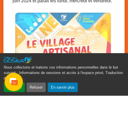
juin 2024 et paraît les lundi, mercredi et vendredi.
Ven. 5 décembre 2025
20h00 - 23h00
Chanté Nwèl de l’ Association Sportive et
Culturelle de Grande-Ravine
Local de l’association de Grande-Ravine
Nous collectons et traitons vos informations personnelles dans le but
suivant :
Informations de sessions et accès à l'espace privé, Traduction
des pages
.
‹
›
Accepter
Refuser
En savoir plus
Vakans O Gozyé : le village