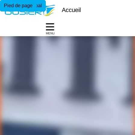
Menu principal
Contenu principal
Pied de page
Accueil
MENU