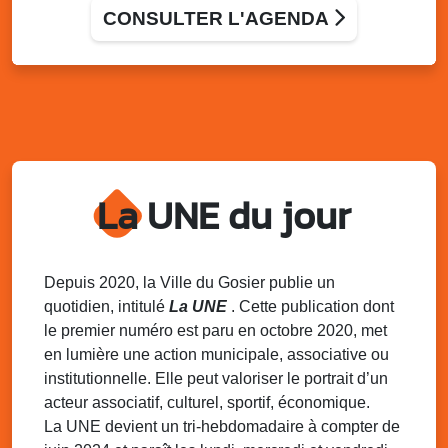
Bus France Services, à votre service
CONSULTER L'AGENDA
Grand-Bois à coté du local associatif, Le Gosier
Ven. 28 novembre 2025
16h00 - 17h30
Débat groupe de parole : le besoin des
enfants
Allée Louis Delgrès Quartier de Mangot (Crèche de
Mangot)
Sam. 29 novembre 2025
15h30 - 19h00
La UNE du jour
Match de coupe de France : As Gosier Vs
Cms Oissel
Stade de Montauban, Roger Zami le Gosier
Depuis 2020, la Ville du Gosier publie un
Dim. 30 novembre 2025
06h30 - 08h00
quotidien, intitulé
La UNE
. Cette publication dont
Marche populaire de délègue
le premier numéro est paru en octobre 2020, met
Local de l’association de Délègue
en lumière une action municipale, associative ou
institutionnelle. Elle peut valoriser le portrait d’un
Dim. 30 novembre 2025
09h00 - 12h00
Semaine Européenne de la Réduction des
acteur associatif, culturel, sportif, économique.
Déchets – SERD 2025
La UNE devient un tri-hebdomadaire à compter de
Local de l’association de l’AJSF