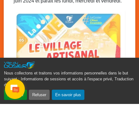
juin 2024 et paraît les lundi, mercredi et vendredi.
Ven. 5 décembre 2025
20h00 - 23h00
Chanté Nwèl de l’ Association Sportive et
Culturelle de Grande-Ravine
Local de l’association de Grande-Ravine
Nous collectons et traitons vos informations personnelles dans le but
suivant :
Informations de sessions et accès à l'espace privé, Traduction
des pages
.
‹
›
Accepter
Refuser
En savoir plus
Vakans O Gozyé : le village