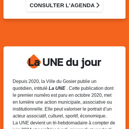
CONSULTER L'AGENDA
Sam. 6 décembre 2025
08h00 - 13h00
La déchèterie mobile du SINNOVAL
s’installe au Gosier
Parking du Palais des Sports et de la Culture, Bas-du-
Fort, Le Gosier
Sam. 6 décembre 2025
08h30 - 13h00
Tournoi Galaxie – Tennis Club Montauban
Gosier (TCMG)
La UNE du jour
Terrain de tennis de Montauban
Sam. 6 décembre 2025
13h00 - 16h48
Cérémonial autour du cochon avec
Depuis 2020, la Ville du Gosier publie un
l’association Pointe de la verdure
quotidien, intitulé
La UNE
. Cette publication dont
local de l’association Pointe de la verdure – Montauban,
le premier numéro est paru en octobre 2020, met
Gosier
en lumière une action municipale, associative ou
institutionnelle. Elle peut valoriser le portrait d’un
Sam. 6 décembre 2025
15h00 - 17h00
Scouts et guides : partage de la Lumière
acteur associatif, culturel, sportif, économique.
Chapelle de Mare-Gaillard, le Gosier
La UNE devient un tri-hebdomadaire à compter de