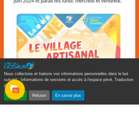
juin 2024 et paraît les lundi, mercredi et vendredi.
Sam. 6 décembre 2025
19h30 - 22h00
Retraite aux flambeaux chaltouné avec les
amis de Saint-Félix
Gros-Morne Saint-Félix, le Gosier
Nous collectons et traitons vos informations personnelles dans le but
suivant :
Informations de sessions et accès à l'espace privé, Traduction
des pages
.
‹
›
Accepter
Refuser
En savoir plus
Vakans O Gozyé : le village