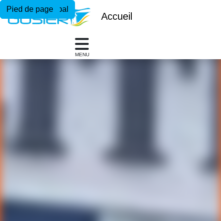
Menu principal
Contenu principal
Pied de page
Accueil
MENU