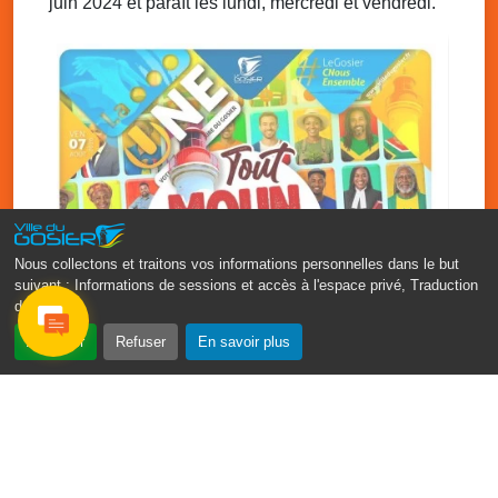
juin 2024 et paraît les lundi, mercredi et vendredi.
Nous collectons et traitons vos informations personnelles dans le but
suivant :
Informations de sessions et accès à l'espace privé, Traduction
des pages
.
‹
›
Accepter
Refuser
En savoir plus
Fête patronale du Gosier : Tout