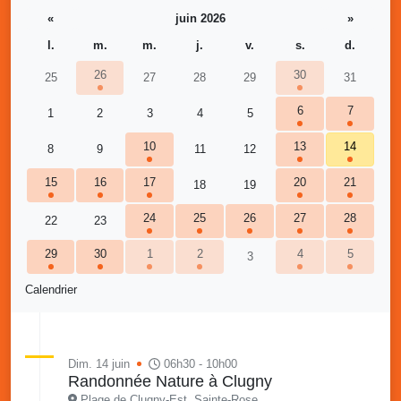
«
juin 2026
»
l.
m.
m.
j.
v.
s.
d.
26
30
25
27
28
29
31
6
7
1
2
3
4
5
10
13
14
8
9
11
12
15
16
17
20
21
18
19
24
25
26
27
28
22
23
29
30
1
2
4
5
3
Calendrier
Dim. 14 juin
06h30 - 10h00
Randonnée Nature à Clugny
Plage de Clugny-Est, Sainte-Rose