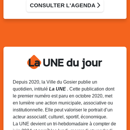
Médiathèque Raoul Georges Nicolo
CONSULTER L'AGENDA
Mer. 17 juin
10h30 - 11h30
La magie des histoires : heure du conte
pour les plus grands
Médiathèque Raoul Georges Nicolo
Sam. 20 juin
07h00 - 13h00
La déchèterie mobile du SINNOVAL
s’installe au Gosier
La UNE du jour
Parking du Palais des Sports et de la Culture, Bas-du-
Fort, Le Gosier
Sam. 20 juin
09h00 - 16h30
Depuis 2020, la Ville du Gosier publie un
Les jeux du samedi
quotidien, intitulé
La UNE
. Cette publication dont
Médiathèque Raoul Georges Nicolo
le premier numéro est paru en octobre 2020, met
en lumière une action municipale, associative ou
Sam. 20 juin
14h30 - 16h30
institutionnelle. Elle peut valoriser le portrait d’un
Atelier d’apprentissage du Gwo Ka au
Gosier
acteur associatif, culturel, sportif, économique.
Local de l’association de Mare-Gaillard
La UNE devient un tri-hebdomadaire à compter de