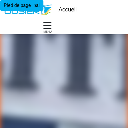
Menu principal
Contenu principal
Pied de page
Accueil
MENU