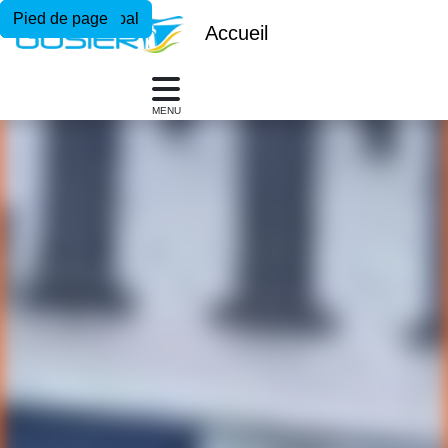
Menu principal
Contenu principal
Pied de page
Accueil
MENU