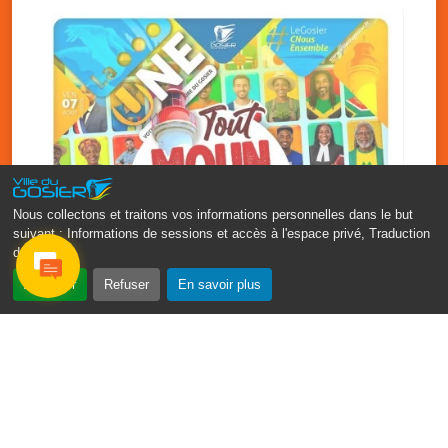
les tout-petits
Médiathèque Raoul Georges Nicolo
Nous collectons et traitons vos informations personnelles dans le but
suivant :
Informations de sessions et accès à l'espace privé, Traduction
des pages
.
‹
›
Accepter
Refuser
En savoir plus
Fête patronale du Gosier : Tout
moun sé moun