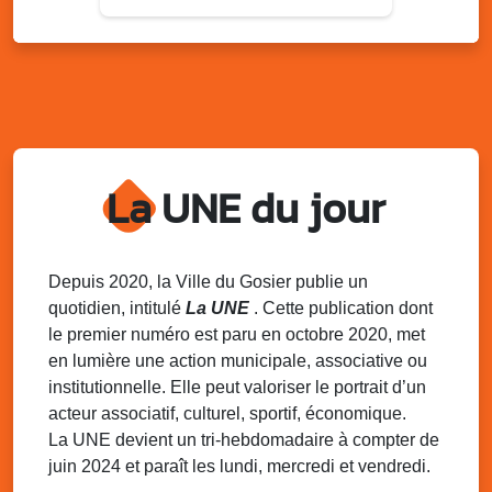
Sam. 20 juin
09h00 - 16h30
Les jeux du samedi
Médiathèque Raoul Georges Nicolo
Sam. 20 juin
14h30 - 16h30
Atelier d’apprentissage du Gwo Ka au
Gosier
Local de l’association de Mare-Gaillard
La UNE du jour
Sam. 20 juin
15h00 - 16h00
Rendez-vous du phare "Spécial fête de la
musique" Klindindin
Depuis 2020, la Ville du Gosier publie un
Médiathèque Raoul Georges Nicolo
quotidien, intitulé
La UNE
. Cette publication dont
le premier numéro est paru en octobre 2020, met
Dim. 21 juin
09h00 - 16h00
en lumière une action municipale, associative ou
Célébrez la Fête des Pères avec
institutionnelle. Elle peut valoriser le portrait d’un
l’association Horizon Gozié !
acteur associatif, culturel, sportif, économique.
Riviera du Gosier
La UNE devient un tri-hebdomadaire à compter de
Mer. 24 juin
09h00 - 09h30
juin 2024 et paraît les lundi, mercredi et vendredi.
Mon doudou raconte : heure du conte pour