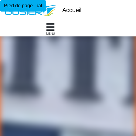
Menu principal
Contenu principal
Pied de page
Accueil
MENU