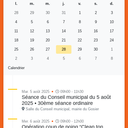
l.
m.
m.
j.
v.
s.
d.
28
29
30
31
1
2
3
4
5
6
7
8
9
10
11
12
13
14
15
16
17
18
19
20
21
22
23
24
25
26
27
28
29
30
1
2
3
4
5
6
7
8
Calendrier
Mar. 5 août 2025
09h00 - 11h30
Séance du Conseil municipal du 5 août
2025 • 30ème séance ordinaire
Salle du Conseil municipal, mairie du Gosier
Mer. 6 août 2025
09h00 - 12h00
Opération coup de poing “Clean ton