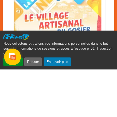
Nous collectons et traitons vos informations personnelles dans le but
suivant :
Informations de sessions et accès à l'espace privé, Traduction
des pages
.
‹
›
Accepter
Refuser
En savoir plus
Vakans O Gozyé : le village
artisanal du Gosier
5 août
PDF - 1.2 Mio