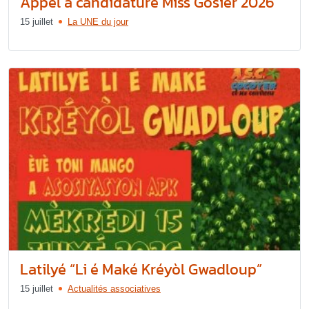
Appel à candidature Miss Gosier 2026
15 juillet
La UNE du jour
Latilyé “Li é Maké Kréyòl Gwadloup”
15 juillet
Actualités associatives