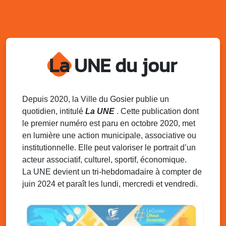
Village du quartier n°3 à Saint-Félix
Terrain de football de Saint-Felix, le Gosier
Du 9 au 10 août 2025
20h00 - 00h00
Kout Tanbou – “Sonjé Bewten”
La UNE du jour
PMU de Saint-Felix
Dim. 10 août 2025
12h30 - 17h00
Grillade party des Amis de Saint-Félix
Espace Gros Morne, Gosier
Depuis 2020, la Ville du Gosier publie un
quotidien, intitulé
La UNE
. Cette publication dont
Lun. 11 août 2025
15h00 - 18h00
le premier numéro est paru en octobre 2020, met
Distributions de packs / bonbonnes d’eau
en lumière une action municipale, associative ou
sur 2 sites
institutionnelle. Elle peut valoriser le portrait d’un
Palais des Sports et de la Culture, Bas du Fort et école
acteur associatif, culturel, sportif, économique.
Klébert Moinet, Mare-Gaillard, Le Gosier
La UNE devient un tri-hebdomadaire à compter de
juin 2024 et paraît les lundi, mercredi et vendredi.