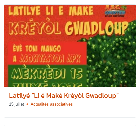
Latilyé “Li é Maké Kréyòl Gwadloup”
15 juillet
Actualités associatives