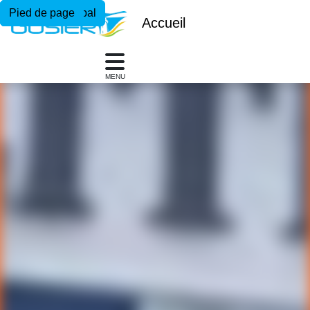
Menu principal
Contenu principal
Pied de page
Accueil
MENU