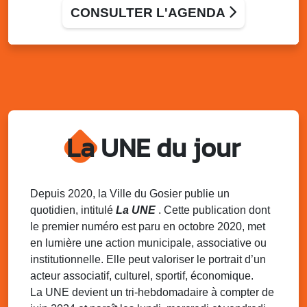
en familles : des mots pour créer du lien
CONSULTER L'AGENDA
RPE LAEP de Montauban – Rue de l’Atlantique ( Crèche
de Montauban)
Mer. 19 novembre 2025
14h00 - 16h00
Atelier : Le livre véritable lien entre parent
et enfant
Allée Louis Delgrès Quartier de Mangot (Crèche de
Mangot)
La UNE du jour
Sam. 22 novembre 2025
08h00 - 13h00
La déchèterie mobile du SINNOVAL
s’installe au Gosier
Parking du Palais des Sports et de la Culture, Bas-du-
Depuis 2020, la Ville du Gosier publie un
Fort, Le Gosier
quotidien, intitulé
La UNE
. Cette publication dont
le premier numéro est paru en octobre 2020, met
Dim. 23 novembre 2025
06h15 - 16h00
Randonnée Pédestre – Trace INRA / Bras-
en lumière une action municipale, associative ou
David avec l’association Pointe de la
institutionnelle. Elle peut valoriser le portrait d’un
Verdure
acteur associatif, culturel, sportif, économique.
Stade de Montauban, le Gosier
La UNE devient un tri-hebdomadaire à compter de