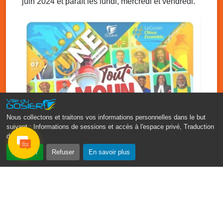
juin 2024 et paraît les lundi, mercredi et vendredi.
Mer. 26 novembre 2025
08h00 - 13h00
Bus France Services, à votre service
Grand-Bois à coté du local associatif, Le Gosier
Ven. 28 novembre 2025
16h00 - 17h30
Débat groupe de parole : le besoin des
enfants
Allée Louis Delgrès Quartier de Mangot (Crèche de
Mangot)
Nous collectons et traitons vos informations personnelles dans le but
suivant :
Informations de sessions et accès à l'espace privé, Traduction
des pages
.
‹
›
Accepter
Refuser
En savoir plus
Fête patronale du Gosier : Tout