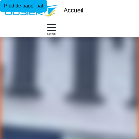
Menu principal
Contenu principal
Pied de page
Accueil
MENU