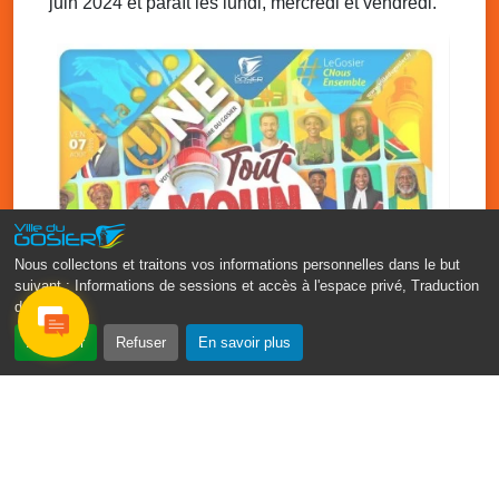
juin 2024 et paraît les lundi, mercredi et vendredi.
Sam. 6 décembre 2025
08h00 - 13h00
La déchèterie mobile du SINNOVAL
s’installe au Gosier
Parking du Palais des Sports et de la Culture, Bas-du-
Fort, Le Gosier
Nous collectons et traitons vos informations personnelles dans le but
suivant :
Informations de sessions et accès à l'espace privé, Traduction
des pages
.
‹
›
Accepter
Refuser
En savoir plus
Fête patronale du Gosier : Tout