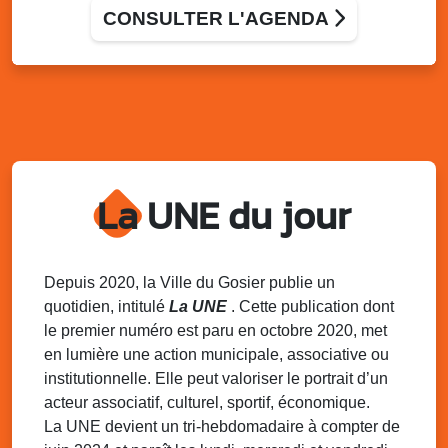
Allée Louis Delgrès Quartier de Mangot (Crèche de
CONSULTER L'AGENDA
Mangot)
Sam. 29 novembre 2025
15h30 - 19h00
Match de coupe de France : As Gosier Vs
Cms Oissel
Stade de Montauban, Roger Zami le Gosier
Dim. 30 novembre 2025
06h30 - 08h00
Marche populaire de délègue
La UNE du jour
Local de l’association de Délègue
Dim. 30 novembre 2025
09h00 - 12h00
Semaine Européenne de la Réduction des
Depuis 2020, la Ville du Gosier publie un
Déchets – SERD 2025
quotidien, intitulé
La UNE
. Cette publication dont
Local de l’association de l’AJSF
le premier numéro est paru en octobre 2020, met
en lumière une action municipale, associative ou
Ven. 5 décembre 2025
20h00 - 23h00
Chanté Nwèl de l’ Association Sportive et
institutionnelle. Elle peut valoriser le portrait d’un
Culturelle de Grande-Ravine
acteur associatif, culturel, sportif, économique.
Local de l’association de Grande-Ravine
La UNE devient un tri-hebdomadaire à compter de