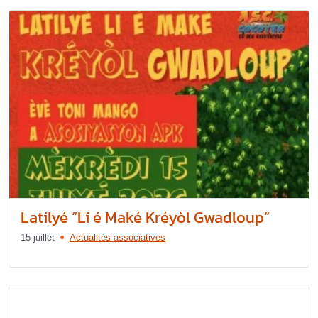
Latilyé “Li é Maké Kréyòl Gwadloup”
15 juillet
Actualités associatives