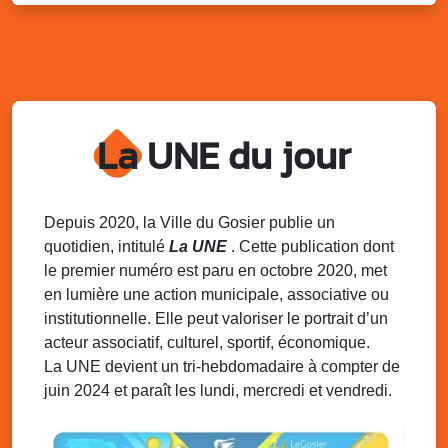
Distributions de packs / bonbonnes d’eau
sur 2 sites
Palais des Sports et de la Culture, Bas du Fort et école
Klébert Moinet, Mare-Gaillard, Le Gosier
Lun. 11 août 2025
18h30 - 21h30
Datcha Summer Sport : Beach soccer
La UNE du jour
Plage de la Datcha, bourg du Gosier
Mar. 12 août 2025
07h00 - 10h00
Opération coup de poing “Clean ton
Depuis 2020, la Ville du Gosier publie un
quartier !”
quotidien, intitulé
La UNE
. Cette publication dont
Mares de Diavet et de Diagnio au Gosier
le premier numéro est paru en octobre 2020, met
en lumière une action municipale, associative ou
Mar. 12 août 2025
09h00 - 11h00
institutionnelle. Elle peut valoriser le portrait d’un
Boost ton mood ! Ateliers de sensibilisation
à la santé mentale à la prévention des
acteur associatif, culturel, sportif, économique.
addictions
La UNE devient un tri-hebdomadaire à compter de
Médiathèque Raoul Georges Nicolo, Bd Amédée Clara,
juin 2024 et paraît les lundi, mercredi et vendredi.
Le Gosier