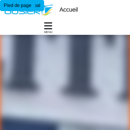
Menu principal
Contenu principal
Pied de page
Accueil
MENU