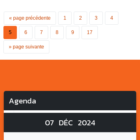
«
page précédente
1
2
3
4
5
6
7
8
9
17
»
page suivante
Agenda
07
DÉC
2024