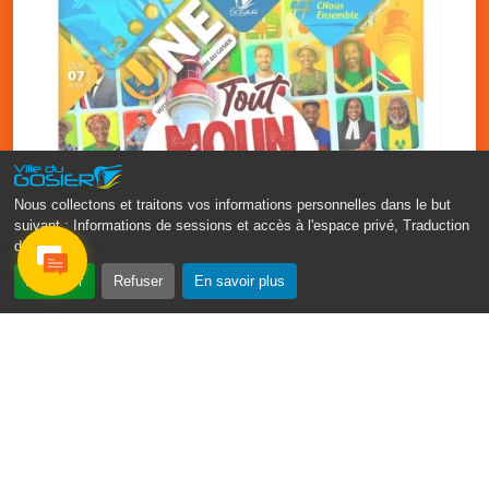
Nous collectons et traitons vos informations personnelles dans le but
suivant :
Informations de sessions et accès à l'espace privé, Traduction
des pages
.
‹
›
Accepter
Refuser
En savoir plus
Fête patronale du Gosier : Tout
moun sé moun
7 août
PDF - 1.7 Mio