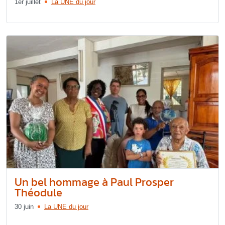
1er juillet
La UNE du jour
Un bel hommage à Paul Prosper
Théodule
30 juin
La UNE du jour