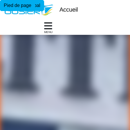
Menu principal
Contenu principal
Pied de page
Accueil
MENU