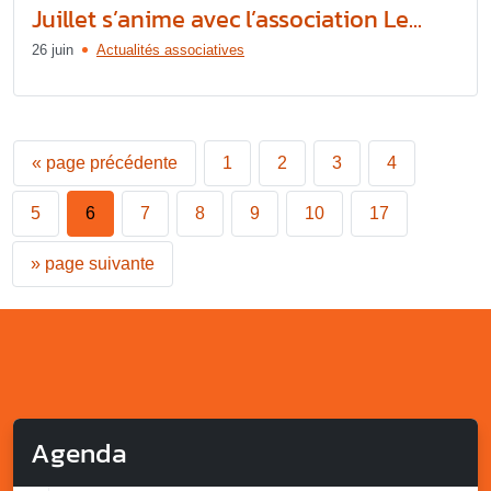
Juillet s’anime avec l’association Le...
26 juin
Actualités associatives
«
page précédente
1
2
3
4
5
6
7
8
9
10
17
»
page suivante
Agenda