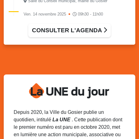
Salle du Conseil municipal, mairie du Gosier
Ven. 14 novembre 2025
09h30 - 11h00
Atelier café des parents - Communiquons
en familles : des mots pour créer du lien
CONSULTER L'AGENDA
RPE LAEP de Montauban – Rue de l’Atlantique ( Crèche
de Montauban)
Mer. 19 novembre 2025
14h00 - 16h00
Atelier : Le livre véritable lien entre parent
et enfant
Allée Louis Delgrès Quartier de Mangot (Crèche de
Mangot)
La UNE du jour
Sam. 22 novembre 2025
08h00 - 13h00
La déchèterie mobile du SINNOVAL
s’installe au Gosier
Parking du Palais des Sports et de la Culture, Bas-du-
Depuis 2020, la Ville du Gosier publie un
Fort, Le Gosier
quotidien, intitulé
La UNE
. Cette publication dont
le premier numéro est paru en octobre 2020, met
Dim. 23 novembre 2025
06h15 - 16h00
Randonnée Pédestre – Trace INRA / Bras-
en lumière une action municipale, associative ou