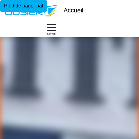
Menu principal
Contenu principal
Pied de page
Accueil
MENU