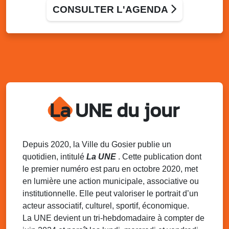
Bus France Services, à votre service
CONSULTER L'AGENDA
Grand-Bois à coté du local associatif, Le Gosier
Ven. 28 novembre 2025
16h00 - 17h30
Débat groupe de parole : le besoin des
enfants
Allée Louis Delgrès Quartier de Mangot (Crèche de
Mangot)
Sam. 29 novembre 2025
15h30 - 19h00
La UNE du jour
Match de coupe de France : As Gosier Vs
Cms Oissel
Stade de Montauban, Roger Zami le Gosier
Depuis 2020, la Ville du Gosier publie un
Dim. 30 novembre 2025
06h30 - 08h00
quotidien, intitulé
La UNE
. Cette publication dont
Marche populaire de délègue
le premier numéro est paru en octobre 2020, met
Local de l’association de Délègue
en lumière une action municipale, associative ou
institutionnelle. Elle peut valoriser le portrait d’un
Dim. 30 novembre 2025
09h00 - 12h00
Semaine Européenne de la Réduction des
acteur associatif, culturel, sportif, économique.
Déchets – SERD 2025
La UNE devient un tri-hebdomadaire à compter de
Local de l’association de l’AJSF