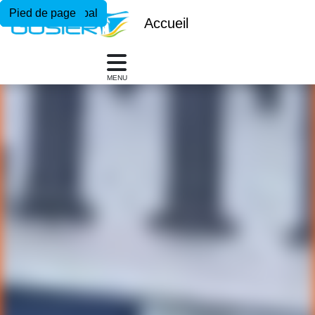
Menu principal
Contenu principal
Pied de page
Accueil
MENU