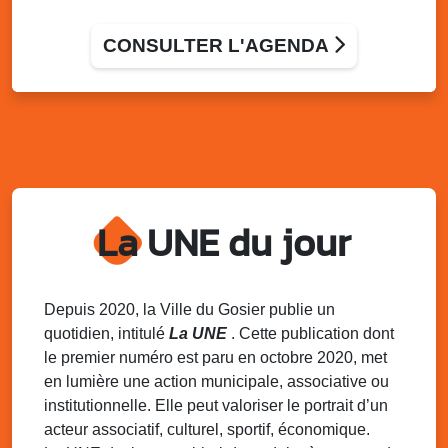
Cms Oissel
Stade de Montauban, Roger Zami le Gosier
CONSULTER L'AGENDA
Dim. 30 novembre 2025
06h30 - 08h00
Marche populaire de délègue
Local de l’association de Délègue
Dim. 30 novembre 2025
09h00 - 12h00
Semaine Européenne de la Réduction des
Déchets – SERD 2025
Local de l’association de l’AJSF
La UNE du jour
Ven. 5 décembre 2025
20h00 - 23h00
Chanté Nwèl de l’ Association Sportive et
Culturelle de Grande-Ravine
Depuis 2020, la Ville du Gosier publie un
Local de l’association de Grande-Ravine
quotidien, intitulé
La UNE
. Cette publication dont
le premier numéro est paru en octobre 2020, met
Sam. 6 décembre 2025
08h00 - 13h00
en lumière une action municipale, associative ou
La déchèterie mobile du SINNOVAL
institutionnelle. Elle peut valoriser le portrait d’un
s’installe au Gosier
acteur associatif, culturel, sportif, économique.
Parking du Palais des Sports et de la Culture, Bas-du-
Fort, Le Gosier