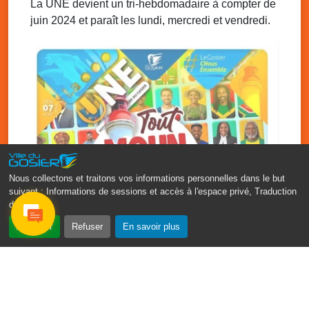
La UNE devient un tri-hebdomadaire à compter de
juin 2024 et paraît les lundi, mercredi et vendredi.
Sam. 6 décembre 2025
08h30 - 13h00
Tournoi Galaxie – Tennis Club Montauban
Gosier (TCMG)
Terrain de tennis de Montauban
Nous collectons et traitons vos informations personnelles dans le but
suivant :
Informations de sessions et accès à l'espace privé, Traduction
des pages
.
‹
›
Accepter
Refuser
En savoir plus