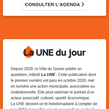
en familles : des mots pour créer du lien
CONSULTER L'AGENDA
RPE LAEP de Montauban – Rue de l’Atlantique ( Crèche
de Montauban)
Mer. 19 novembre 2025
14h00 - 16h00
Atelier : Le livre véritable lien entre parent
et enfant
Allée Louis Delgrès Quartier de Mangot (Crèche de
Mangot)
La UNE du jour
Sam. 22 novembre 2025
08h00 - 13h00
La déchèterie mobile du SINNOVAL
s’installe au Gosier
Parking du Palais des Sports et de la Culture, Bas-du-
Depuis 2020, la Ville du Gosier publie un
Fort, Le Gosier
quotidien, intitulé
La UNE
. Cette publication dont
le premier numéro est paru en octobre 2020, met
Dim. 23 novembre 2025
06h15 - 16h00
Randonnée Pédestre – Trace INRA / Bras-
en lumière une action municipale, associative ou
David avec l’association Pointe de la
institutionnelle. Elle peut valoriser le portrait d’un
Verdure
acteur associatif, culturel, sportif, économique.
Stade de Montauban, le Gosier
La UNE devient un tri-hebdomadaire à compter de