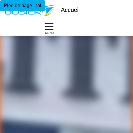
Menu principal
Contenu principal
Pied de page
Accueil
MENU