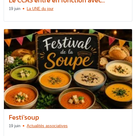
Le CCAS entre en fonction avec...
19 juin
La UNE du jour
Festi’soup
19 juin
Actualités associatives