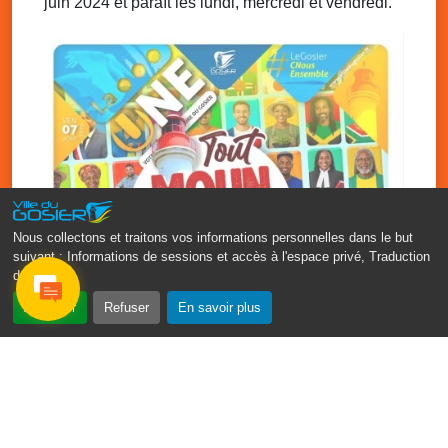
juin 2024 et paraît les lundi, mercredi et vendredi.
Mer. 26 novembre 2025
08h00 - 13h00
Bus France Services, à votre service
Grand-Bois à coté du local associatif, Le Gosier
Ven. 28 novembre 2025
16h00 - 17h30
Débat groupe de parole : le besoin des
enfants
Allée Louis Delgrès Quartier de Mangot (Crèche de
Mangot)
Nous collectons et traitons vos informations personnelles dans le but
suivant :
Informations de sessions et accès à l'espace privé, Traduction
des pages
.
‹
›
Accepter
Refuser
En savoir plus
Fête patronale du Gosier : Tout