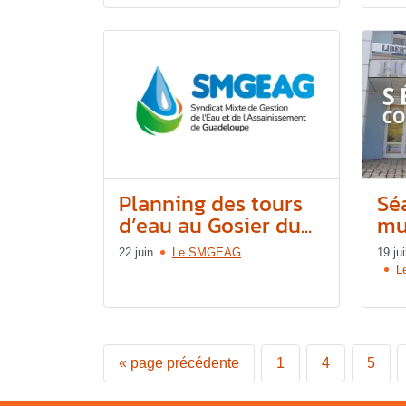
Planning des tours
Sé
d’eau au Gosier du...
mun
22 juin
Le SMGEAG
19 ju
L
«
page précédente
1
4
5