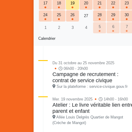
17
18
19
20
21
22
23
24
25
26
28
29
30
27
5
6
7
1
2
3
4
Calendrier
Re
Du 31 octobre au 25 novembre 2025
Vaka
06h00 - 20h00
du sa
Campagne de recrutement :
en li
contrat de service civique
Vakans o Gozyé : Gosier
quar
Sur la plateforme : service-civique.gouv.fr
Lanta
Mer. 19 novembre 2025
14h00 - 16h00
24 juillet
Atelier : Le livre véritable lien entr
PDF - 1.6 Mio
parent et enfant
Allée Louis Delgrès Quartier de Mangot
(Crèche de Mangot)