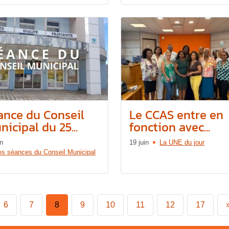
ance du Conseil
Le CCAS entre en
icipal du 25...
fonction avec...
in
19 juin
La UNE du jour
es séances du Conseil Municipal
6
7
8
9
10
11
12
17