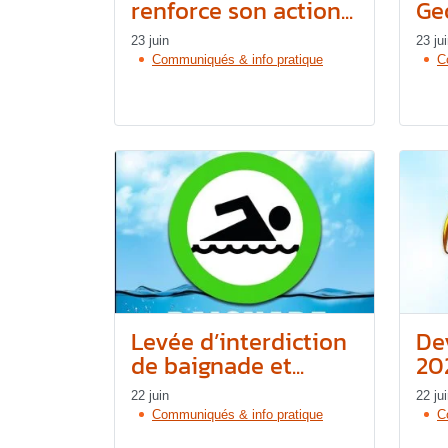
renforce son action...
Geo
23 juin
23 ju
Communiqués & info pratique
C
Levée d’interdiction
De
de baignade et...
20
22 juin
22 ju
Communiqués & info pratique
C