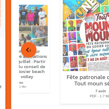
‹
tour en images sur
ns O Gozyé animations
medi 18 juillet : Partir
vre, fête du conseil de
tier n°3, Gosier beach
Fête patronale d
summer volley
Tout moun s
23 juillet
e
PDF - 5.1 Mio
7 août
PDF - 1.7 M