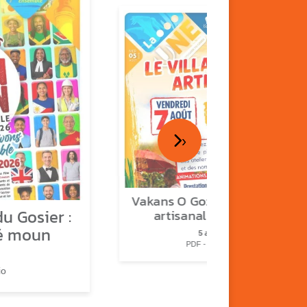
›
Vakans O Gozyé : le village
u Gosier :
artisanal du Gosier
é moun
5 août
PDF - 1.2 Mio
io