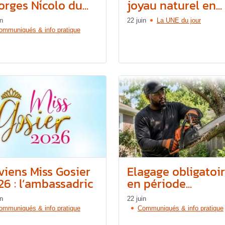
rges Nicolo du...
joyau naturel en...
in
22 juin
La UNE du jour
ommuniqués & info pratique
viens Miss Gosier
Elagage obligatoi
26 : l’ambassadric
en période...
in
22 juin
ommuniqués & info pratique
Communiqués & info pratique