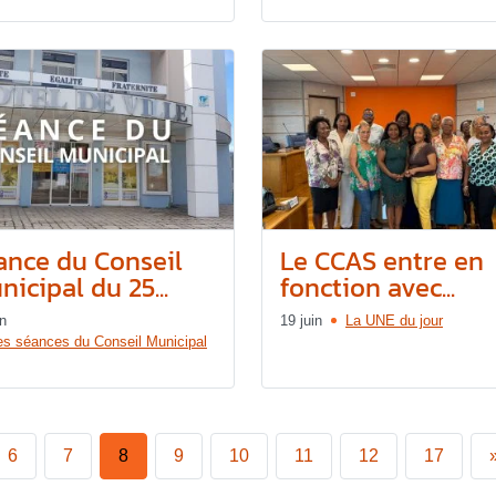
ance du Conseil
Le CCAS entre en
icipal du 25...
fonction avec...
in
19 juin
La UNE du jour
es séances du Conseil Municipal
6
7
8
9
10
11
12
17