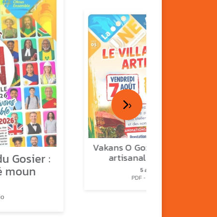
›
Vakans O Gozyé : le village
u Gosier :
artisanal du Gosier
é moun
5 août
PDF - 1.2 Mio
io