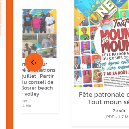
‹
tour en images sur
ns O Gozyé animations
medi 18 juillet : Partir
vre, fête du conseil de
tier n°3, Gosier beach
Fête patronale d
summer volley
Tout moun s
23 juillet
PDF - 5.1 Mio
7 août
PDF - 1.7 M