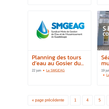
Planning des tours
Sé
d’eau au Gosier du...
mun
22 juin
Le SMGEAG
19 ju
L
«
page précédente
1
4
5