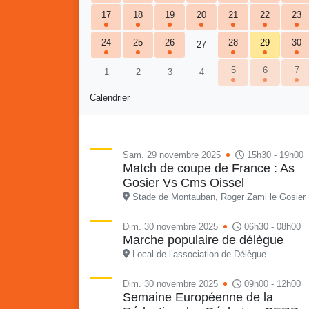
17
18
19
20
21
22
23
24
25
26
28
29
30
27
5
6
7
1
2
3
4
Calendrier
Re
Sam. 29 novembre 2025
15h30 - 19h00
Vaka
Match de coupe de France : As
du sa
Gosier Vs Cms Oissel
en li
Stade de Montauban, Roger Zami le Gosier
Vakans o Gozyé : Gosier
quar
Lanta
Dim. 30 novembre 2025
06h30 - 08h00
Marche populaire de délègue
24 juillet
PDF - 1.6 Mio
Local de l’association de Délègue
Dim. 30 novembre 2025
09h00 - 12h00
Semaine Européenne de la