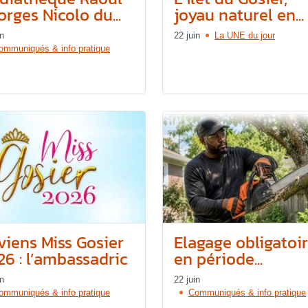
rges Nicolo du...
joyau naturel en...
in
22 juin
La UNE du jour
ommuniqués & info pratique
viens Miss Gosier
Elagage obligatoi
26 : l’ambassadric
en période...
in
22 juin
ommuniqués & info pratique
Communiqués & info pratique