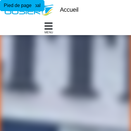
Menu principal
Contenu principal
Pied de page
Accueil
MENU