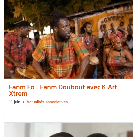
Fanm Fo… Fanm Doubout avec K Art
Xtrem
11 juin
Actualités associatives