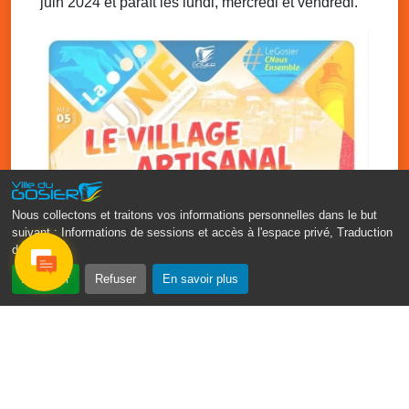
juin 2024 et paraît les lundi, mercredi et vendredi.
Ven. 5 décembre 2025
20h00 - 23h00
Chanté Nwèl de l’ Association Sportive et
Culturelle de Grande-Ravine
Local de l’association de Grande-Ravine
Nous collectons et traitons vos informations personnelles dans le but
suivant :
Informations de sessions et accès à l'espace privé, Traduction
des pages
.
‹
›
Accepter
Refuser
En savoir plus
Vakans O Gozyé : le village