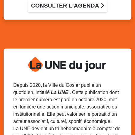
Bus France Services, à votre service
CONSULTER L'AGENDA
Grand-Bois à coté du local associatif, Le Gosier
Ven. 28 novembre 2025
16h00 - 17h30
Débat groupe de parole : le besoin des
enfants
Allée Louis Delgrès Quartier de Mangot (Crèche de
Mangot)
Sam. 29 novembre 2025
15h30 - 19h00
La UNE du jour
Match de coupe de France : As Gosier Vs
Cms Oissel
Stade de Montauban, Roger Zami le Gosier
Depuis 2020, la Ville du Gosier publie un
Dim. 30 novembre 2025
06h30 - 08h00
quotidien, intitulé
La UNE
. Cette publication dont
Marche populaire de délègue
le premier numéro est paru en octobre 2020, met
Local de l’association de Délègue
en lumière une action municipale, associative ou
institutionnelle. Elle peut valoriser le portrait d’un
Dim. 30 novembre 2025
09h00 - 12h00
Semaine Européenne de la Réduction des
acteur associatif, culturel, sportif, économique.
Déchets – SERD 2025
La UNE devient un tri-hebdomadaire à compter de
Local de l’association de l’AJSF