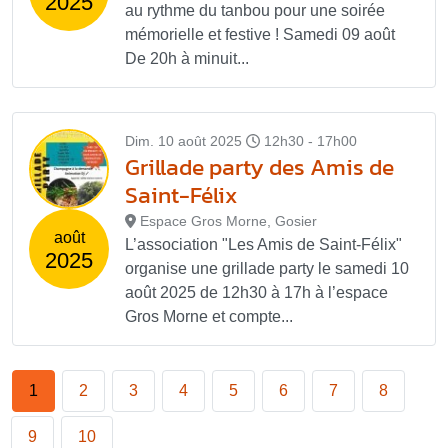
2025
au rythme du tanbou pour une soirée
mémorielle et festive ! Samedi 09 août
De 20h à minuit...
Dim. 10 août 2025
12h30 - 17h00
Grillade party des Amis de
Saint-Félix
Espace Gros Morne, Gosier
août
L’association "Les Amis de Saint-Félix"
2025
organise une grillade party le samedi 10
août 2025 de 12h30 à 17h à l’espace
Gros Morne et compte...
1
2
3
4
5
6
7
8
9
10