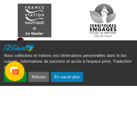
Lun. 11 août 2025
18h30 - 21h30
Datcha Summer Sport : Beach soccer
Plage de la Datcha, bourg du Gosier
Nous collectons et traitons vos informations personnelles dans le but
suivant :
Informations de sessions et accès à l'espace privé, Traduction
des pages
.
Accepter
Refuser
En savoir plus
Monsieur le Maire Michel HOTIN
Ville du Gosier
67, Boulevard du Général de Gaulle
97190 Le Gosier
Tél.
05 90 84 86 86