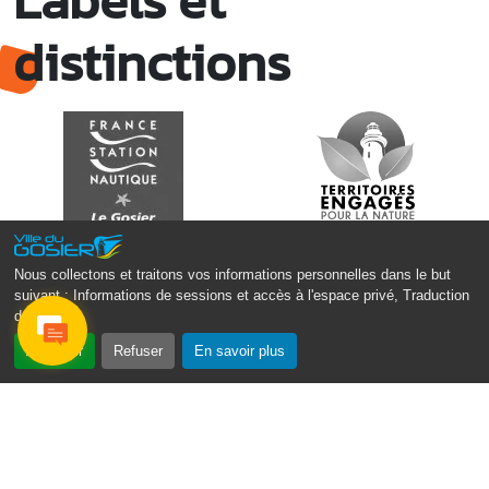
Mar. 12 août 2025
07h00 - 10h00
distinctions
Opération coup de poing “Clean ton
quartier !”
Mares de Diavet et de Diagnio au Gosier
Mar. 12 août 2025
09h00 - 11h00
Boost ton mood ! Ateliers de sensibilisation
à la santé mentale à la prévention des
addictions
Médiathèque Raoul Georges Nicolo, Bd Amédée Clara,
Le Gosier
Nous collectons et traitons vos informations personnelles dans le but
suivant :
Informations de sessions et accès à l'espace privé, Traduction
des pages
.
Accepter
Refuser
En savoir plus
Monsieur le Maire Michel HOTIN
Ville du Gosier
67, Boulevard du Général de Gaulle