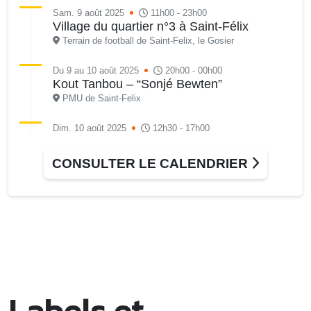
Sam. 9 août 2025
11h00 - 23h00
Village du quartier n°3 à Saint-Félix
Terrain de football de Saint-Felix, le Gosier
Du 9 au 10 août 2025
20h00 - 00h00
Kout Tanbou – “Sonjé Bewten”
PMU de Saint-Felix
Dim. 10 août 2025
12h30 - 17h00
Grillade party des Amis de Saint-Félix
Espace Gros Morne, Gosier
CONSULTER LE CALENDRIER
Lun. 11 août 2025
15h00 - 18h00
Distributions de packs / bonbonnes d’eau
sur 2 sites
Palais des Sports et de la Culture, Bas du Fort et école
Klébert Moinet, Mare-Gaillard, Le Gosier
Lun. 11 août 2025
18h30 - 21h30
Datcha Summer Sport : Beach soccer
Labels et
Plage de la Datcha, bourg du Gosier