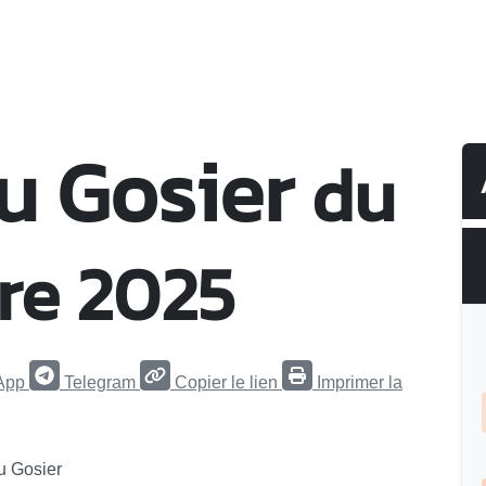
u Gosier
du
re 2025
App
Telegram
Copier le lien
Imprimer la
du Gosier