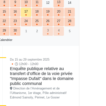
8
9
10
11
13
12
14
15
16
17
18
19
20
21
22
23
24
25
26
27
28
29
30
3
4
1
2
5
alendrier
Du 15 au 29 septembre 2025
12h00 - 12h00
Enquête publique relative au
transfert d’office de la voie privée
"Impasse Dufait" dans le domaine
public communal
Direction de l’Aménagement et de
l’Urbanisme, 1er étage, Pôle administratif
Edmond Sainsily, Périnet, Le Gosier