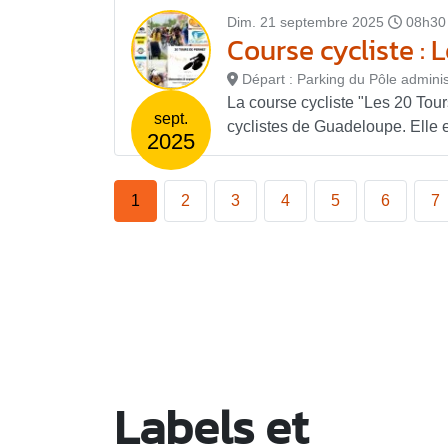
Dim. 21 septembre 2025
08h30
Course cycliste : 
Départ : Parking du Pôle administ
La course cycliste "Les 20 Tour
sept.
cyclistes de Guadeloupe. Elle e
2025
1
2
3
4
5
6
7
Labels et