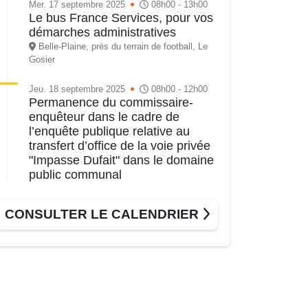
Mer. 17 septembre 2025
08h00 - 13h00
Le bus France Services, pour vos
démarches administratives
Belle-Plaine, près du terrain de football, Le
Gosier
Jeu. 18 septembre 2025
08h00 - 12h00
Permanence du commissaire-
enquêteur dans le cadre de
l’enquête publique relative au
transfert d’office de la voie privée
"Impasse Dufait" dans le domaine
public communal
Direction de l’Aménagement et de
l’Urbanisme, située au pôle administratif
CONSULTER LE CALENDRIER
Edmond Sainsily, Périnet, Gosier
Jeu. 18 septembre 2025
09h00 - 12h00
Séance du Conseil municipal du
18 septembre 2025 9h • 33ème
séance ordinaire
Salle du Conseil municipal, mairie du Gosier