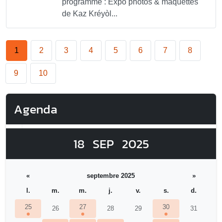
programme : Expo photos & maquettes
de Kaz Kréyòl...
1
2
3
4
5
6
7
8
9
10
Agenda
18
SEP
2025
«
septembre 2025
»
l.
m.
m.
j.
v.
s.
d.
25
27
30
26
28
29
31