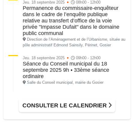
Jeu. 18 septembre 2025
08h00 - 12h00
Permanence du commissaire-enquêteur
dans le cadre de l’enquête publique
relative au transfert d’office de la voie
privée "Impasse Dufait" dans le domaine
public communal
Direction de l’Aménagement et de l’Urbanisme, située au
pôle administratif Edmond Sainsily, Périnet, Gosier
Jeu. 18 septembre 2025
09h00 - 12h00
Séance du Conseil municipal du 18
septembre 2025 9h • 33ème séance
ordinaire
Salle du Conseil municipal, mairie du Gosier
Dim. 21 septembre 2025
06h30 - 11h30
Rando-marche avec l’association Pointe
CONSULTER LE CALENDRIER
de la verdure
Parking de la Gare de Poyen
Dim. 21 septembre 2025
07h00 - 15h00
Course cycliste : Les 20 tours de Périnet