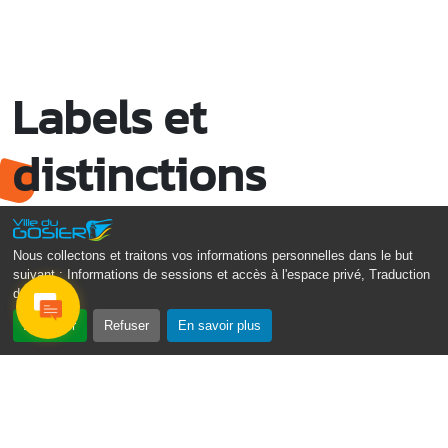
Boucle du bourg du Gosier de Périnet à Poucet
Dim. 21 septembre 2025
08h00 - 17h00
Vide grennier avec l’association avec
Labels et
l’association Riviera en mouvman
Route de la Riviera – 97190 Le Gosier (à côté du centre
auto Negre)
distinctions
Dim. 21 septembre 2025
08h30 - 13h30
Course cycliste : Les 20 Tours de Périnet
Départ : Parking du Pôle administratif
Nous collectons et traitons vos informations personnelles dans le but
Dim. 21 septembre 2025
10h00 - 15h30
suivant :
Informations de sessions et accès à l'espace privé, Traduction
Jouné pòt gran wouvè avec l’AJSF
des pages
.
Local de l’association de l’AJSF
Accepter
Refuser
En savoir plus
Mar. 23 septembre 2025
17h30 - 20h30
Conseil municipal du 23 septembre 2025
17h30 • 34ème séance ordinaire
Salle du Conseil, mairie du Gosier