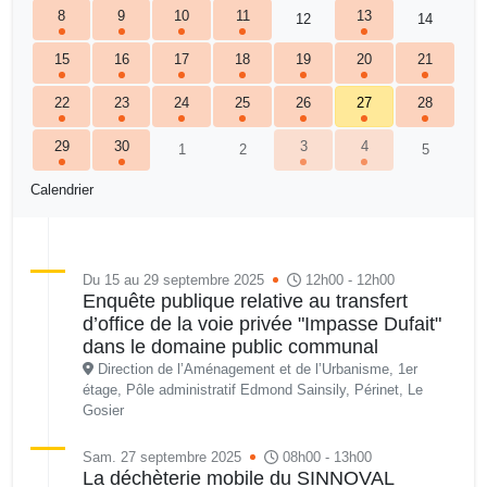
8
9
10
11
13
12
14
15
16
17
18
19
20
21
22
23
24
25
26
27
28
29
30
3
4
1
2
5
Calendrier
Du 15 au 29 septembre 2025
12h00 - 12h00
Enquête publique relative au transfert
d’office de la voie privée "Impasse Dufait"
dans le domaine public communal
Direction de l’Aménagement et de l’Urbanisme, 1er
étage, Pôle administratif Edmond Sainsily, Périnet, Le
Gosier
Sam. 27 septembre 2025
08h00 - 13h00
La déchèterie mobile du SINNOVAL