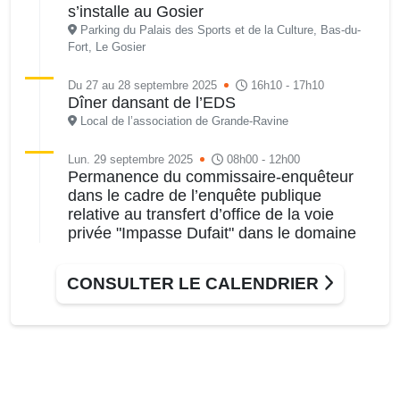
s’installe au Gosier
Parking du Palais des Sports et de la Culture, Bas-du-
Fort, Le Gosier
Du 27 au 28 septembre 2025
16h10 - 17h10
Dîner dansant de l’EDS
Local de l’association de Grande-Ravine
Lun. 29 septembre 2025
08h00 - 12h00
Permanence du commissaire-enquêteur
dans le cadre de l’enquête publique
relative au transfert d’office de la voie
privée "Impasse Dufait" dans le domaine
public communal
Direction de l’Aménagement et de l’Urbanisme, située au
CONSULTER LE CALENDRIER
pôle administratif Edmond Sainsily, Périnet, Gosier
Mar. 30 septembre 2025
17h30 - 18h30
Séance du Conseil municipal du 30
septembre 2025 17h30 • 36ème séance
ordinaire
Salle du Conseil, mairie du Gosier