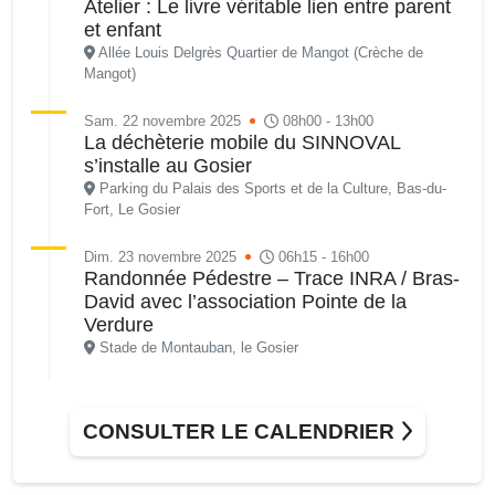
Atelier : Le livre véritable lien entre parent
et enfant
Allée Louis Delgrès Quartier de Mangot (Crèche de
Mangot)
Sam. 22 novembre 2025
08h00 - 13h00
La déchèterie mobile du SINNOVAL
s’installe au Gosier
Parking du Palais des Sports et de la Culture, Bas-du-
Fort, Le Gosier
Dim. 23 novembre 2025
06h15 - 16h00
Randonnée Pédestre – Trace INRA / Bras-
David avec l’association Pointe de la
Verdure
Stade de Montauban, le Gosier
Mer. 26 novembre 2025
08h00 - 13h00
Bus France Services, à votre service
CONSULTER LE CALENDRIER
Grand-Bois à coté du local associatif, Le Gosier
Ven. 28 novembre 2025
16h00 - 17h30