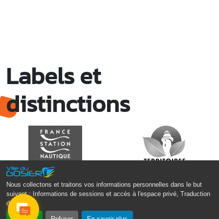
Débat groupe de parole : le besoin des
enfants
Allée Louis Delgrès Quartier de Mangot (Crèche de
Mangot)
Sam. 29 novembre 2025
15h30 - 19h00
Labels et
Match de coupe de France : As Gosier Vs
Cms Oissel
Stade de Montauban, Roger Zami le Gosier
distinctions
Dim. 30 novembre 2025
06h30 - 08h00
Marche populaire de délègue
Local de l’association de Délègue
Dim. 30 novembre 2025
09h00 - 12h00
Semaine Européenne de la Réduction des
Déchets – SERD 2025
Local de l’association de l’AJSF
Nous collectons et traitons vos informations personnelles dans le but
suivant :
Informations de sessions et accès à l'espace privé, Traduction
Ven. 5 décembre 2025
20h00 - 23h00
des pages
.
Chanté Nwèl de l’ Association Sportive et
Culturelle de Grande-Ravine
Accepter
Refuser
En savoir plus