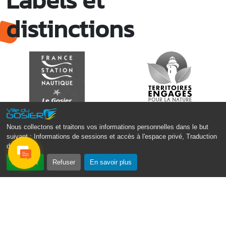
Mer. 15 avril
08h00 - 13h00
distinctions
Le Bus France Services à votre service
Grand-Bois à coté du local associatif, Le Gosier
Mer. 15 avril
09h00 - 11h00
Les mercredis Timoun
Médiathèque Raoul Georges Nicolo
Nous collectons et traitons vos informations personnelles dans le but
suivant :
Informations de sessions et accès à l'espace privé, Traduction
des pages
.
Accepter
Refuser
En savoir plus
Monsieur le Maire Michel HOTIN
Ville du Gosier
67, Boulevard du Général de Gaulle