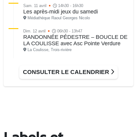
Sam. 11 avril
14h30 - 16h30
Les après-midi jeux du samedi
Médiathèque Raoul Georges Nicolo
Dim. 12 avril
06h30 - 13h47
RANDONNÉE PÉDESTRE – BOUCLE DE
LA COULISSE avec Asc Pointe Verdure
La Coulisse, Trois-rivière
Du 12 au 19 avril
09h00 - 17h00
VIDE-GRENIER avec Asc Riviera En
CONSULTER LE CALENDRIER
Mouvement
Local de l’association de la Rivièra du Gosier
Lun. 13 avril
08h00 - 13h00
Le Bus France Services à votre service
Siège de la Riviera du Levant
Mar. 14 avril
08h30 - 13h00
Le Bus France Services à votre service
Labels et
Parking de Lecler, Pliane