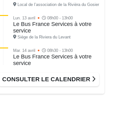
Local de l’association de la Rivièra du Gosier
Lun. 13 avril
08h00 - 13h00
Le Bus France Services à votre
service
Siège de la Riviera du Levant
Mar. 14 avril
08h30 - 13h00
Le Bus France Services à votre
service
Parking de Lecler, Pliane
CONSULTER LE CALENDRIER
Mer. 15 avril
08h00 - 13h00
Le Bus France Services à votre
service
Grand-Bois à coté du local associatif, Le
Gosier
Mer. 15 avril
09h00 - 11h00
Les mercredis Timoun
Médiathèque Raoul Georges Nicolo