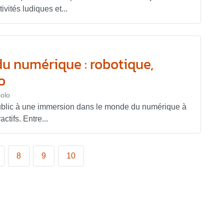
ivités ludiques et...
u numérique : robotique,
o
olo
ublic à une immersion dans le monde du numérique à
actifs. Entre...
8
9
10