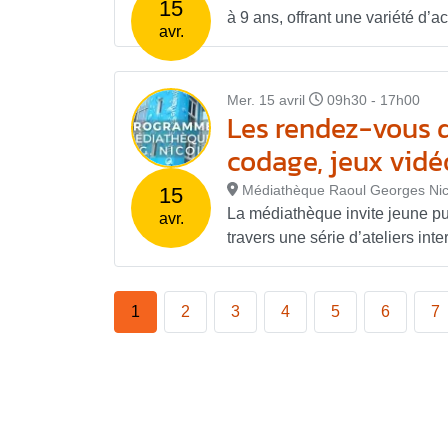
15
à 9 ans, offrant une variété d’act
avr.
Mer. 15 avril
09h30 - 17h00
Les rendez-vous d
codage, jeux vidé
Médiathèque Raoul Georges Nic
15
La médiathèque invite jeune p
avr.
travers une série d’ateliers inter
1
2
3
4
5
6
7