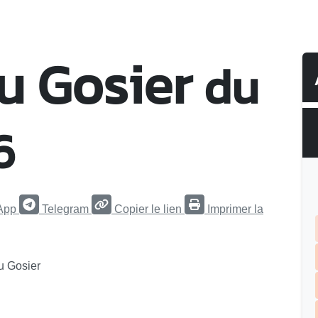
u Gosier
du
6
App
Telegram
Copier le lien
Imprimer la
du Gosier