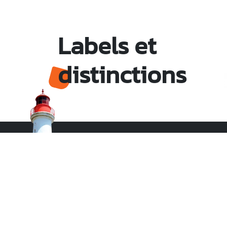
Labels et
distinctions
Monsieur le Maire Michel HOTIN
Ville du Gosier
67, Boulevard du Général de Gaulle