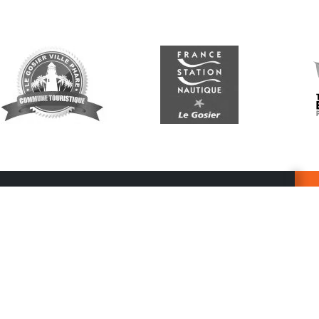
Suivez-nous
G
Re
vo
n