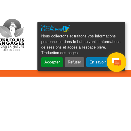
Nous collectons et traitons vos informations
personnelles dans le but suivant :
Informations
de sessions et accès à l'espace privé,
Traduction des pages
.
Accepter
Refuser
En savoir plus
osier Connecté
cevez chaque semaine l'actualité de
tre ville
Je
Email
e suis
*