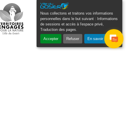
Nous collectons et traitons vos informations
personnelles dans le but suivant :
Informations
de sessions et accès à l'espace privé,
Traduction des pages
.
Accepter
Refuser
En savoir plus
osier Connecté
cevez chaque semaine l'actualité de
tre ville
Veuillez laisser ce champ
Je
vide :
e suis
as un