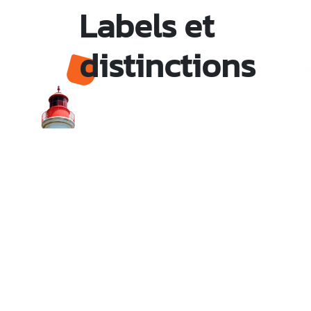
Labels et
distinctions
Monsieur le Maire Michel HOTIN
Ville du Gosier
67, Boulevard du Général de Gaulle
97190 Le Gosier
Tél.
05 90 84 86 86