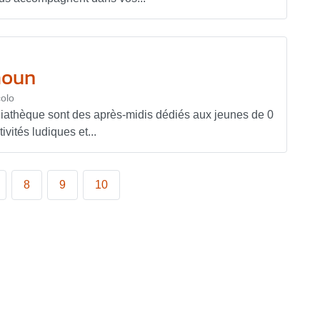
moun
olo
iathèque sont des après-midis dédiés aux jeunes de 0
ivités ludiques et...
8
9
10