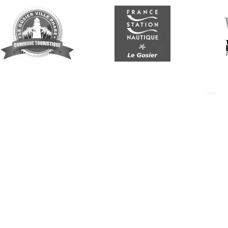
Suivez-nous
G
Re
vo
n
p