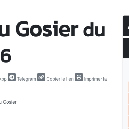
u Gosier
du
26
App
Telegram
Copier le lien
Imprimer la
du Gosier