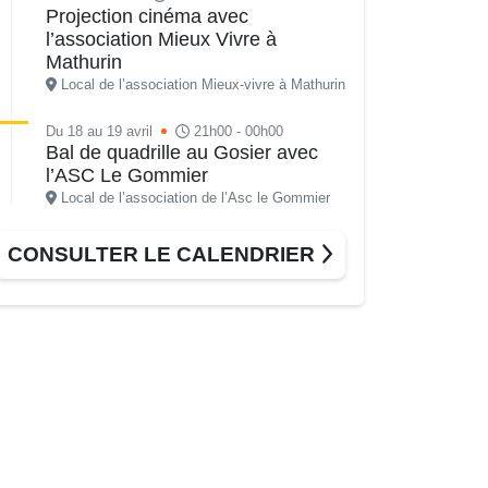
Projection cinéma avec
l’association Mieux Vivre à
Mathurin
Local de l’association Mieux-vivre à Mathurin
Du 18 au 19 avril
21h00 - 00h00
Bal de quadrille au Gosier avec
l’ASC Le Gommier
Local de l’association de l’Asc le Gommier
Lun. 20 avril
08h00 - 13h00
CONSULTER LE CALENDRIER
Le Bus France Services à votre
service
Siège de la Riviera du Levant
Mer. 22 avril
08h30 - 13h00
Le Bus France Services à votre
service
Montauban parking de la MJC
Mer. 22 avril
09h00 - 11h00