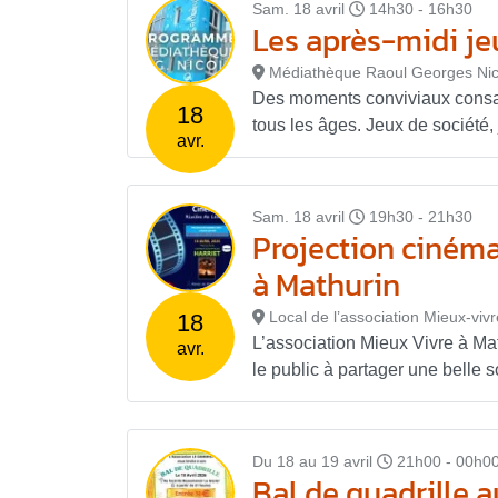
Sam. 18 avril
14h30 - 16h30
Les après-midi j
Médiathèque Raoul Georges Nic
Des moments conviviaux consacr
18
tous les âges. Jeux de société, 
avr.
Sam. 18 avril
19h30 - 21h30
Projection cinéma
à Mathurin
Local de l’association Mieux-viv
18
L’association Mieux Vivre à Mat
avr.
le public à partager une belle s
Du 18 au 19 avril
21h00 - 00h0
Bal de quadrille 