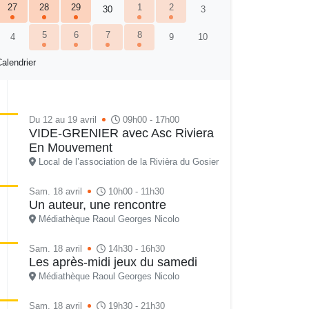
27
28
29
1
2
30
3
5
6
7
8
4
9
10
alendrier
Du 12 au 19 avril
09h00 - 17h00
VIDE-GRENIER avec Asc Riviera
En Mouvement
Local de l’association de la Rivièra du Gosier
Sam. 18 avril
10h00 - 11h30
Un auteur, une rencontre
Médiathèque Raoul Georges Nicolo
Sam. 18 avril
14h30 - 16h30
Les après-midi jeux du samedi
Médiathèque Raoul Georges Nicolo
Sam. 18 avril
19h30 - 21h30