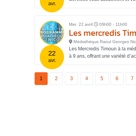
avr.
Mer. 22 avril
09h00 - 11h00
Les mercredis Ti
Médiathèque Raoul Georges Nic
Les Mercredis Timoun à la méd
22
à 9 ans, offrant une variété d’act
avr.
1
2
3
4
5
6
7