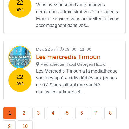
22
Vous avez besoin d’aide pour vos
avr.
démarches administratives ? Les agents
France Services vous accueillent et vous
accompagnent dans vos...
Mer. 22 avril
09h00 - 11h00
Les mercredis Timoun
Médiathèque Raoul Georges Nicolo
Les Mercredis Timoun à la médiathèque
22
sont des après-midis dédiés aux jeunes
avr.
de 0 à 9 ans, offrant une variété
d’activités ludiques et...
1
2
3
4
5
6
7
8
9
10