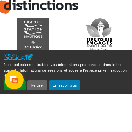
distinctions
codage, jeux vidéo
Médiathèque Raoul Georges Nicolo
Jeu. 23 avril
09h00 - 16h30
Journée d’animation au RPE LAEP de
Montauban
RPE LAEP de Montauban – Rue de l’Atlantique, Le
Gosier
Nous collectons et traitons vos informations personnelles dans le but
suivant :
Informations de sessions et accès à l'espace privé, Traduction
des pages
.
Accepter
Refuser
En savoir plus
Monsieur le Maire Michel HOTIN
Ville du Gosier
67, Boulevard du Général de Gaulle
97190 Le Gosier