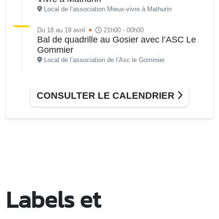
Local de l’association Mieux-vivre à Mathurin
Du 18 au 19 avril
21h00 - 00h00
Bal de quadrille au Gosier avec l’ASC Le
Gommier
Local de l’association de l’Asc le Gommier
Lun. 20 avril
08h00 - 13h00
Le Bus France Services à votre service
CONSULTER LE CALENDRIER
Siège de la Riviera du Levant
Mer. 22 avril
08h30 - 13h00
Le Bus France Services à votre service
Montauban parking de la MJC
Mer. 22 avril
09h00 - 11h00
Les mercredis Timoun
Médiathèque Raoul Georges Nicolo
Labels et
Mer. 22 avril
09h30 - 17h00
Les rendez-vous du numérique : robotique,