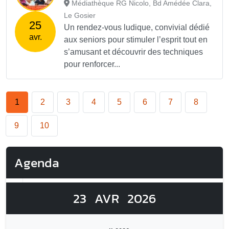
Médiathèque RG Nicolo, Bd Amédée Clara,
Le Gosier
25
Un rendez-vous ludique, convivial dédié
avr.
aux seniors pour stimuler l’esprit tout en
s’amusant et découvrir des techniques
pour renforcer...
1
2
3
4
5
6
7
8
9
10
Agenda
23
AVR
2026