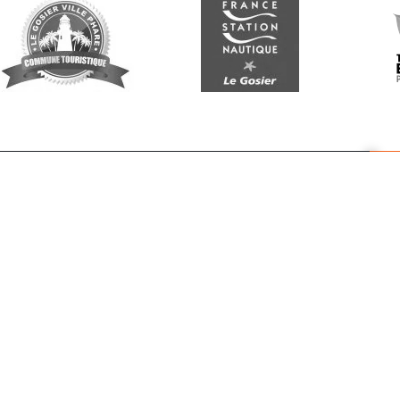
Suivez-nous
G
Re
vo
n
p
r