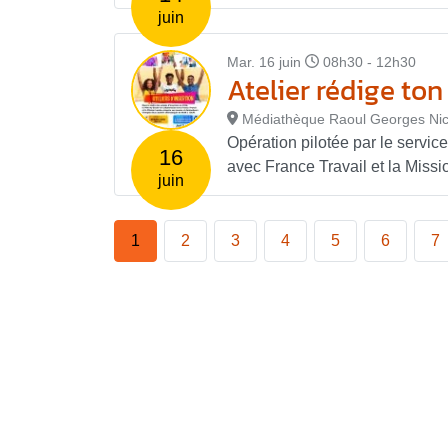
juin
Mar. 16 juin
08h30 - 12h30
Atelier rédige ton
Médiathèque Raoul Georges Nic
Opération pilotée par le service
16
avec France Travail et la Missi
juin
1
2
3
4
5
6
7