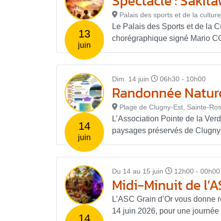
Spectacle : Sakit
Palais des sports et de la cultur
Le Palais des Sports et de la C
13
chorégraphique signé Mario COC
juin
Dim. 14 juin
06h30 - 10h00
Randonnée Nature
Plage de Clugny-Est, Sainte-Ro
L’Association Pointe de la Ve
14
paysages préservés de Clugny, en
juin
Du 14 au 15 juin
12h00 - 00h00
Midi-Minuit de l’A
L’ASC Grain d’Or vous donne r
14 juin 2026, pour une journée 
14