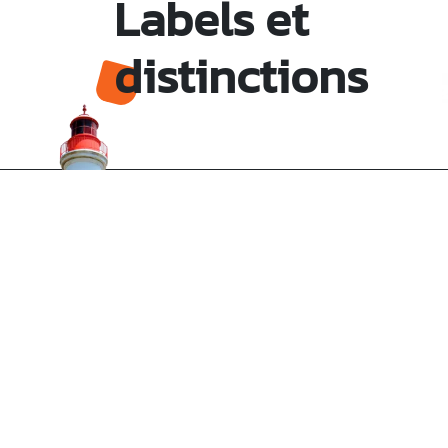
Labels et
distinctions
Monsieur le Maire Michel HOTIN
Ville du Gosier
67, Boulevard du Général de Gaulle
97190 Le Gosier
Tél.
05 90 84 86 86