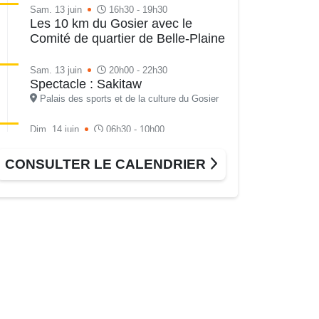
Sam. 13 juin
16h30 - 19h30
Les 10 km du Gosier avec le
Comité de quartier de Belle-Plaine
Sam. 13 juin
20h00 - 22h30
Spectacle : Sakitaw
Palais des sports et de la culture du Gosier
Dim. 14 juin
06h30 - 10h00
Randonnée Nature à Clugny
Plage de Clugny-Est, Sainte-Rose
CONSULTER LE CALENDRIER
Du 14 au 15 juin
12h00 - 00h00
Midi-Minuit de l’ASC Grain d’Or
Mar. 16 juin
08h30 - 12h30
Atelier rédige ton cv
Médiathèque Raoul Georges Nicolo
Mer. 17 juin
08h30 - 12h30
Atelier - Préparation aux