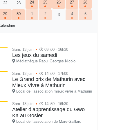
24
25
26
27
28
22
23
29
30
1
2
4
5
3
alendrier
Sam. 13 juin
09h00 - 16h30
Les jeux du samedi
Médiathèque Raoul Georges Nicolo
Sam. 13 juin
14h00 - 17h00
Le Grand prix de Mathurin avec
Mieux Vivre à Mathurin
Local de l’association mieux vivre à Mathurin
Sam. 13 juin
14h30 - 16h30
Atelier d’apprentissage du Gwo
Ka au Gosier
Local de l’association de Mare-Gaillard