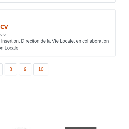
 cv
olo
 Insertion, Direction de la Vie Locale, en collaboration
on Locale
8
9
10