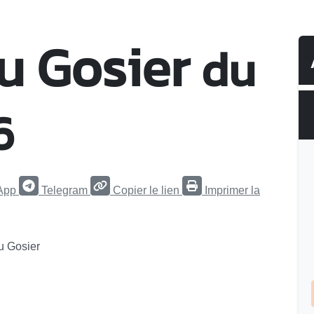
u Gosier
du
6
App
Telegram
Copier le lien
Imprimer la
du Gosier