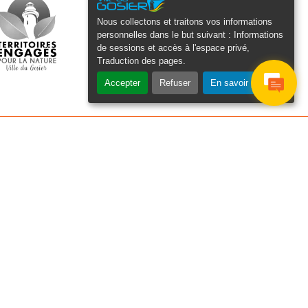
Nous collectons et traitons vos informations
personnelles dans le but suivant :
Informations
de sessions et accès à l'espace privé,
Traduction des pages
.
Accepter
Refuser
En savoir plus
osier Connecté
cevez chaque semaine l'actualité de
tre ville
Veuillez laisser ce champ
Je
vide :
e suis
as un
Email
*
obot