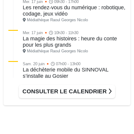
Mer. 17 juin
09h30 - 17h00
Les rendez-vous du numérique : robotique,
codage, jeux vidéo
Médiathèque Raoul Georges Nicolo
Mer. 17 juin
10h30 - 11h30
La magie des histoires : heure du conte
pour les plus grands
Médiathèque Raoul Georges Nicolo
Sam. 20 juin
07h00 - 13h00
La déchèterie mobile du SINNOVAL
s’installe au Gosier
Parking du Palais des Sports et de la Culture, Bas-du-
Fort, Le Gosier
CONSULTER LE CALENDRIER
Sam. 20 juin
09h00 - 16h30
Les jeux du samedi
Médiathèque Raoul Georges Nicolo
Sam. 20 juin
14h30 - 16h30
Atelier d’apprentissage du Gwo Ka au