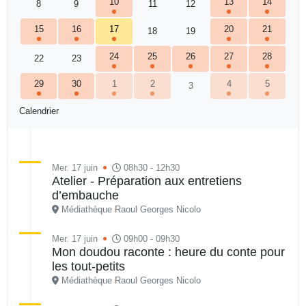
10
13
14
8
9
11
12
15
16
17
20
21
18
19
24
25
26
27
28
22
23
29
30
1
2
4
5
3
Calendrier
Mer. 17 juin
08h30 - 12h30
Atelier - Préparation aux entretiens
d’embauche
Médiathèque Raoul Georges Nicolo
Mer. 17 juin
09h00 - 09h30
Mon doudou raconte : heure du conte pour
les tout-petits
Médiathèque Raoul Georges Nicolo