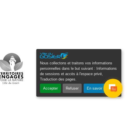
Nous collectons et traitons vos informations
personnelles dans le but suivant :
Informations
de sessions et accès à l'espace privé,
Traduction des pages
.
Accepter
Refuser
En savoir plus
osier Connecté