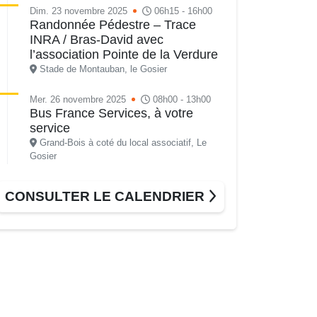
Dim. 23 novembre 2025
06h15 - 16h00
Randonnée Pédestre – Trace
INRA / Bras-David avec
l’association Pointe de la Verdure
Stade de Montauban, le Gosier
Mer. 26 novembre 2025
08h00 - 13h00
Bus France Services, à votre
service
Grand-Bois à coté du local associatif, Le
Gosier
Ven. 28 novembre 2025
16h00 - 17h30
CONSULTER LE CALENDRIER
Débat groupe de parole : le besoin
des enfants
Allée Louis Delgrès Quartier de Mangot
(Crèche de Mangot)
Sam. 29 novembre 2025
15h30 - 19h00
Match de coupe de France : As
Gosier Vs Cms Oissel
Stade de Montauban, Roger Zami le Gosier