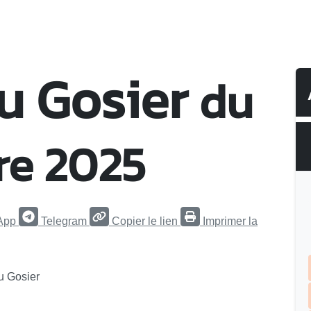
u Gosier
du
re 2025
App
Telegram
Copier le lien
Imprimer la
du Gosier