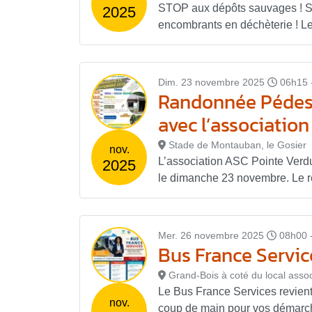
STOP aux dépôts sauvages ! S
2025
encombrants en déchèterie ! Le
Dim. 23 novembre 2025
06h15 
Randonnée Pédest
avec l’association
Stade de Montauban, le Gosier
nov.
L’association ASC Pointe Verd
2025
le dimanche 23 novembre. Le re
Mer. 26 novembre 2025
08h00 
Bus France Service
Grand-Bois à coté du local assoc
Le Bus France Services revien
nov.
coup de main pour vos démarche