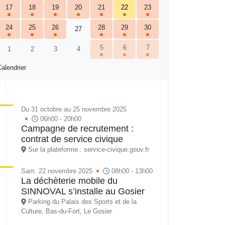
17
18
19
20
21
22
23
24
25
26
28
29
30
27
5
6
7
1
2
3
4
alendrier
Du 31 octobre au 25 novembre 2025
06h00 - 20h00
Campagne de recrutement :
contrat de service civique
Sur la plateforme : service-civique.gouv.fr
Sam. 22 novembre 2025
08h00 - 13h00
La déchèterie mobile du
SINNOVAL s’installe au Gosier
Parking du Palais des Sports et de la
Culture, Bas-du-Fort, Le Gosier