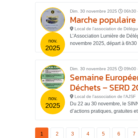
Dim. 30 novembre 2025
06h30 
Marche populaire
Local de l’association de Délègu
L’Association Lumière de Délé
nov.
novembre 2025, départ à 6h30 de
2025
Dim. 30 novembre 2025
09h00 
Semaine Européen
Déchets – SERD 2
Local de l’association de l’AJSF
nov.
Du 22 au 30 novembre, le SI
2025
d’actions pratiques, gratuites e
1
2
3
4
5
6
7