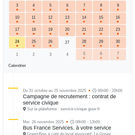
3
4
5
6
7
8
9
10
11
12
13
14
15
16
17
18
19
20
21
22
23
24
25
26
28
29
30
27
5
6
7
1
2
3
4
Calendrier
Du 31 octobre au 25 novembre 2025
06h00 - 20h00
Campagne de recrutement : contrat de
service civique
Sur la plateforme : service-civique.gouv.fr
Mer. 26 novembre 2025
08h00 - 13h00
Bus France Services, à votre service
Grand-Bois à coté du local associatif, Le Gosier