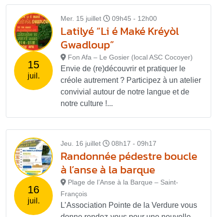
Mer. 15 juillet
09h45 - 12h00
Latilyé “Li é Maké Kréyòl
Gwadloup”
Fon Afa – Le Gosier (local ASC Cocoyer)
15
Envie de (re)découvrir et pratiquer le
juil.
créole autrement ? Participez à un atelier
convivial autour de notre langue et de
notre culture !...
Jeu. 16 juillet
08h17 - 09h17
Randonnée pédestre boucle
à l’anse à la barque
Plage de l’Anse à la Barque – Saint-
16
François
juil.
L’Association Pointe de la Verdure vous
donne rendez-vous pour une nouvelle