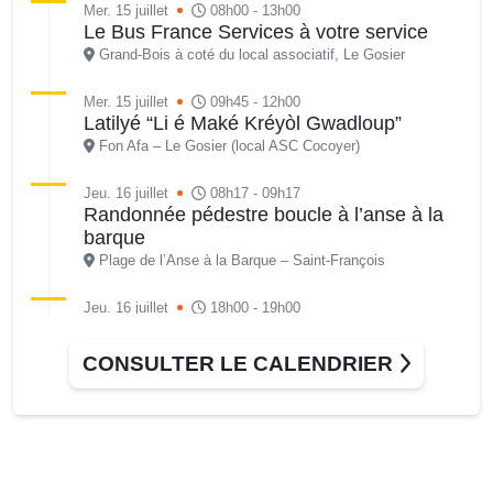
Mer. 15 juillet
08h00 - 13h00
Le Bus France Services à votre service
Grand-Bois à coté du local associatif, Le Gosier
Mer. 15 juillet
09h45 - 12h00
Latilyé “Li é Maké Kréyòl Gwadloup”
Fon Afa – Le Gosier (local ASC Cocoyer)
Jeu. 16 juillet
08h17 - 09h17
Randonnée pédestre boucle à l’anse à la
barque
Plage de l’Anse à la Barque – Saint-François
Jeu. 16 juillet
18h00 - 19h00
Séance du Conseil municipal du jeudi 16
juillet 2026 • 13ème séance ordinaire
CONSULTER LE CALENDRIER
Salle du conseil, mairie du Gosier
Ven. 17 juillet
16h00 - 19h00
Pulse day avec l’association Horizon
Wheels by King’s Riderz
Local bâtiment annexe derrière l’école Klébert Moinet