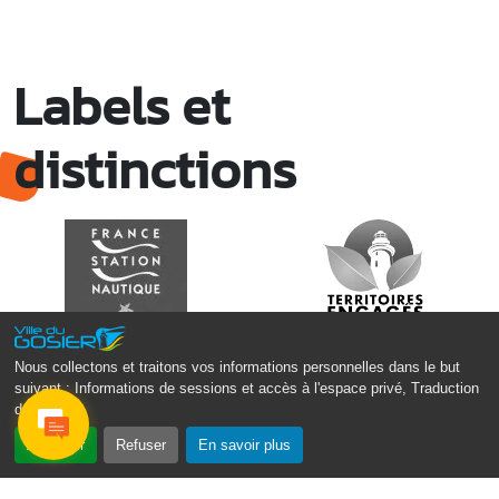
Ven. 17 juillet
20h00 - 22h30
Ambiance karaoké avec Mas A Yo !
Labels et
Local de l’Association RESTAN’LA
Ven. 17 juillet
21h00 - 23h00
distinctions
Juillet s’anime avec l’association Le
Gommier : Coup de Tambour
Local de l’association de Beaumanoir
Sam. 18 juillet
10h00 - 17h00
Partir en livre : la grande fête du livre de
jeunesse sur le thème "Nos petits et
grands héros
Médiathèque Raoul Georges Nicolo
Nous collectons et traitons vos informations personnelles dans le but
suivant :
Informations de sessions et accès à l'espace privé, Traduction
des pages
.
Accepter
Refuser
En savoir plus