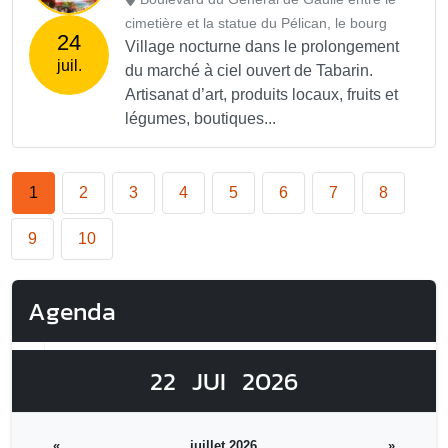
cimetière et la statue du Pélican, le bourg
24
Village nocturne dans le prolongement
juil.
du marché à ciel ouvert de Tabarin.
Artisanat d’art, produits locaux, fruits et
légumes, boutiques...
1
2
3
4
5
6
7
8
9
10
Agenda
22
JUI
2026
«
juillet 2026
»