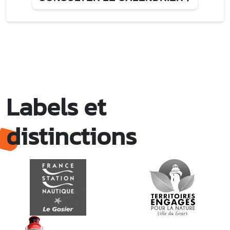
Jeu. 23 juillet
18h00 - 19h00
Séance de zumba
Esplanade de la Rénovation, bourg du Gosier (derrière la
mairie)
Ven. 24 juillet
16h00 - 22h00
Village artisanal du Gosier
Boulevard du Général de Gaulle entre le cimetière et la
statue du Pélican, le bourg
Labels et
Ven. 24 juillet
18h00 - 21h00
Gosier Summer beach • Tennis
distinctions
Plage de la Datcha
Ven. 24 juillet
19h00 - 20h30
Gosier Summer fit • Swé O Ka
Parking Arcade des 2 roues Saint-Félix (ancien PMU)