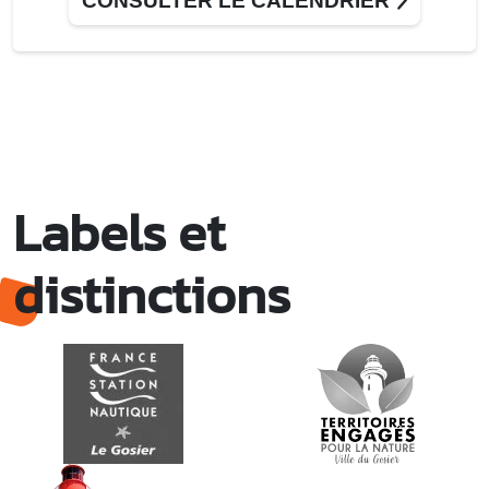
CONSULTER LE CALENDRIER
Séance de zumba
Esplanade de la Rénovation, bourg du Gosier (derrière la
mairie)
Jeu. 30 juillet
18h00 - 18h30
Séance du Conseil municipal du 30 juillet
2026 • 14ème séance ordinaire
Salle du conseil, Mairie du Gosier
Labels et
Ven. 31 juillet
18h00 - 21h00
Gosier Summer beach • Tennis
Plage de la Datcha
distinctions
Ven. 31 juillet
19h00 - 20h30
Gosier Summer fit • Swé O Ka
Parking Arcade des 2 roues Saint-Félix (ancien PMU)