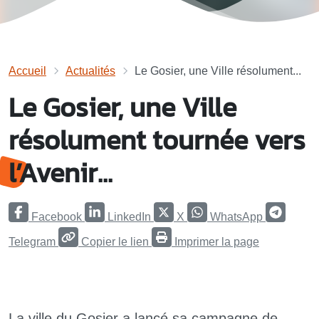
Accueil
Actualités
Le Gosier, une Ville résolument...
Le Gosier, une Ville
résolument tournée vers
l’Avenir...
Facebook
LinkedIn
X
WhatsApp
Telegram
Copier le lien
Imprimer la page
La ville du Gosier a lancé sa campagne de