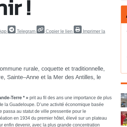
ir !
App
Telegram
Copier le lien
Imprimer la
e commune rurale, coquette et traditionnelle,
re, Sainte–Anne et la Mer des Antilles, le
C
ande-Terre * »
prit au fil des ans une importance de plus
e de la Guadeloupe. D’une activité économique basée
le passa au statut de ville pressentie pour le
réation en 1934 du premier hôtel, élevé sur un plateau
ur enfin devenir, avec la plus grande concentration