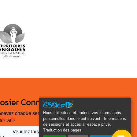
osier Connecté
Nous collectons et traitons vos informations
cevez chaque semaine l'actualité de
personnelles dans le but suivant :
Informations
tre ville
de sessions et accès à l'espace privé,
Traduction des pages
.
Veuillez laisser ce champ