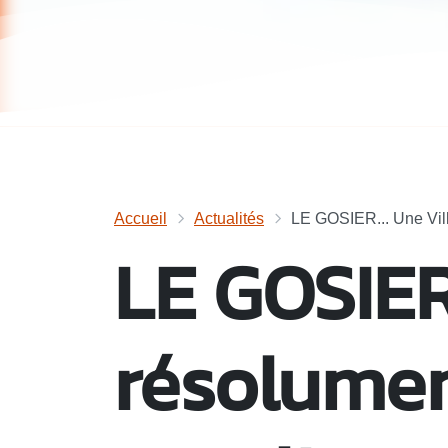
Accueil
Actualités
LE GOSIER... Une Vill
LE GOSIER.
résolumen