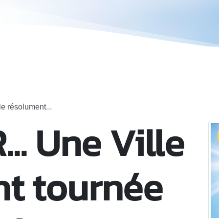
e résolument...
.. Une Ville
t tournée