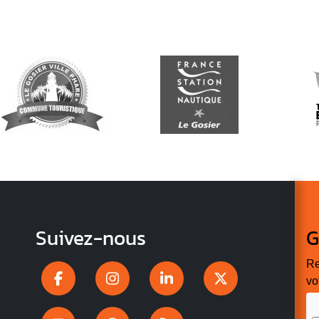
Suivez-nous
G
Re
vo