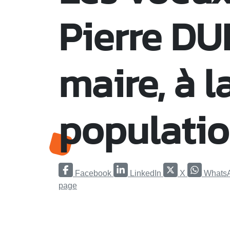
Pierre DU
maire, à l
populatio
Facebook
LinkedIn
X
Whats
page