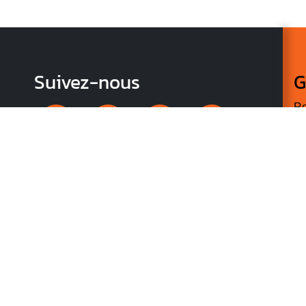
Suivez-nous
G
Re
vo
n
p
r