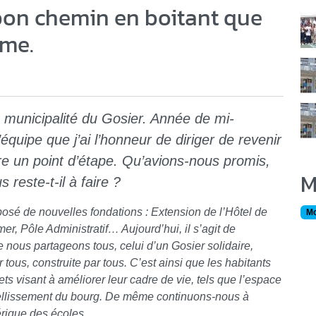
 bon chemin en boitant que
C
rme.
 municipalité du Gosier. Année de mi-
équipe que j’ai l’honneur de diriger de revenir
aire un point d’étape. Qu’avions-nous promis,
M
 reste-t-il à faire ?
osé de nouvelles fondations : Extension de l’Hôtel de
Mo
r, Pôle Administratif… Aujourd’hui, il s’agit de
e nous partageons tous, celui d’un Gosier solidaire,
ur tous, construite par tous. C’est ainsi que les habitants
jets visant à améliorer leur cadre de vie, tels que l’espace
mbellissement du bourg. De même continuons-nous à
érique des écoles