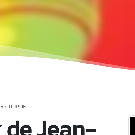
erre DUPONT,...
 de Jean-