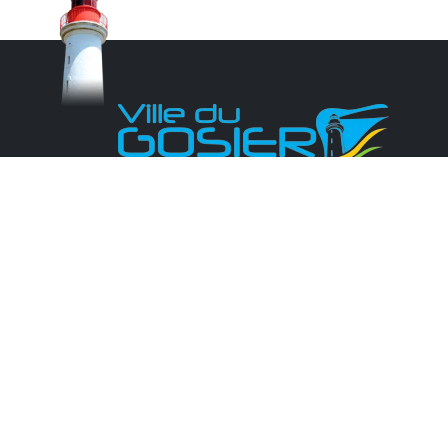
Monsieur le Maire Michel HOTIN
Ville du Gosier
67, Boulevard du Général de Gaulle
97190 Le Gosier
Tél.
05 90 84 86 86
Envoyer un email
Contacter la P.R.A.D.A
Contactez le délégué à la protection des
données personnelles - D.P.O