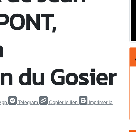
PONT,
a
n du Gosier
App
Telegram
Copier le lien
Imprimer la