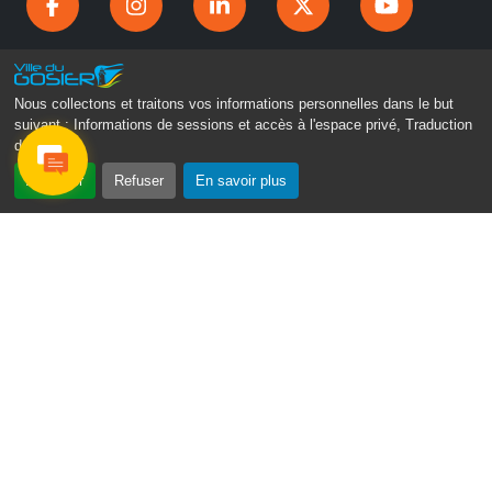
Nous collectons et traitons vos informations personnelles dans le but
suivant :
Informations de sessions et accès à l'espace privé, Traduction
des pages
.
Accepter
Refuser
En savoir plus
Gosier Connecté
Recevez chaque semaine l'actualité de votre ville
Email
Je ne suis pas un
*
robot
Veuillez laisser ce champ vide :