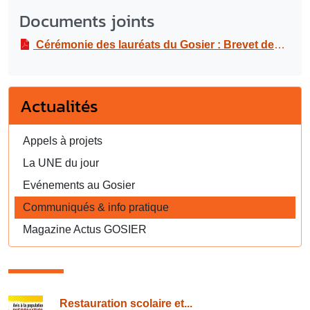
Documents joints
Cérémonie des lauréats du Gosier : Brevet des collèges au Doctorat de la session 2025
Actualités
Appels à projets
La UNE du jour
Evénements au Gosier
Communiqués & info pratique
Magazine Actus GOSIER
Consulter également
Restauration scolaire et...