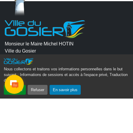
Monsieur le Maire Michel HOTIN
Ville du Gosier
67, Boulevard du Général de Gaulle
97190 Le Gosier
Nous collectons et traitons vos informations personnelles dans le but
suivant :
Informations de sessions et accès à l'espace privé, Traduction
Tél.
05 90 84 86 86
des pages
.
Envoyer un email
Accepter
Refuser
En savoir plus
Contacter la P.R.A.D.A
Contactez le délégué à la protection des données
personnelles - D.P.O
Suivez-nous