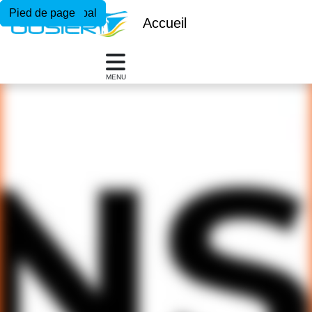
Menu principal
Contenu principal
Pied de page
Accueil
MENU