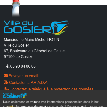
Monsieur le Maire Michel HOTIN
Ville du Gosier
67, Boulevard du Général de Gaulle
97190 Le Gosier
Tél.
05 90 84 86 86
Envoyer un email
Contacter la P.R.A.D.A
Contactez le délégué à la protection des données
personnelles - D.P.O
Nous collectons et traitons vos informations personnelles dans le but
suivant :
Informations de sessions et accès à l'espace privé, Traduction