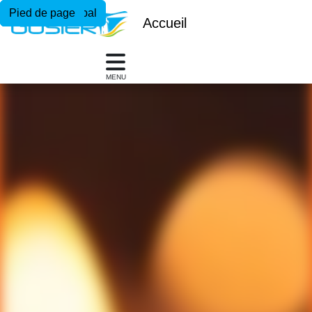
Menu principal
Contenu principal
Pied de page
Accueil
MENU